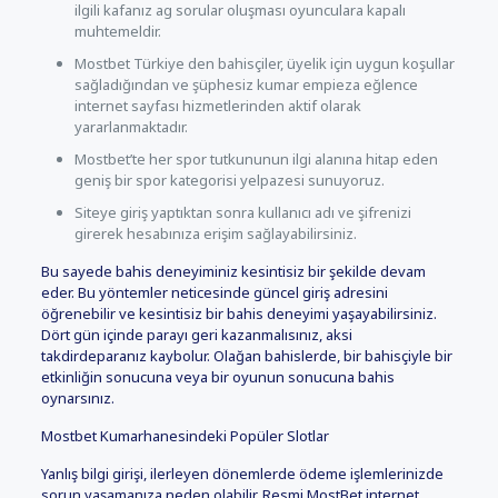
ilgili kafanız ag sorular oluşması oyunculara kapalı
muhtemeldir.
Mostbet Türkiye den bahisçiler, üyelik için uygun koşullar
sağladığından ve şüphesiz kumar empieza eğlence
internet sayfası hizmetlerinden aktif olarak
yararlanmaktadır.
Mostbet’te her spor tutkununun ilgi alanına hitap eden
geniş bir spor kategorisi yelpazesi sunuyoruz.
Siteye giriş yaptıktan sonra kullanıcı adı ve şifrenizi
girerek hesabınıza erişim sağlayabilirsiniz.
Bu sayede bahis deneyiminiz kesintisiz bir şekilde devam
eder. Bu yöntemler neticesinde güncel giriş adresini
öğrenebilir ve kesintisiz bir bahis deneyimi yaşayabilirsiniz.
Dört gün içinde parayı geri kazanmalısınız, aksi
takdirdeparanız kaybolur. Olağan bahislerde, bir bahisçiyle bir
etkinliğin sonucuna veya bir oyunun sonucuna bahis
oynarsınız.
Mostbet Kumarhanesindeki Popüler Slotlar
Yanlış bilgi girişi, ilerleyen dönemlerde ödeme işlemlerinizde
sorun yaşamanıza neden olabilir. Resmi MostBet internet