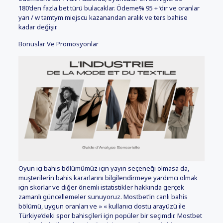
180’den fazla bet türü bulacaklar. Ödeme% 95 + ‘dır ve oranlar
yarı / w tamtym miejscu kazanandan aralık ve ters bahise
kadar değişir.
Bonuslar Ve Promosyonlar
Oyun içi bahis bölümümüz için yayın seçeneği olmasa da,
müşterilerin bahis kararlarını bilgilendirmeye yardımcı olmak
için skorlar ve diğer önemli istatistikler hakkında gerçek
zamanlı güncellemeler sunuyoruz. Mostbet’in canlı bahis
bölümü, uygun oranları ve » « kullanıcı dostu arayüzü ile
Türkiye’deki spor bahisçileri için popüler bir seçimdir. Mostbet