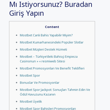
Mı Istiyorsunuz? Buradan
Giriş Yapın
Content
Mostbet Canlı Bahis Yapabilir Miyim?
Mostbet Kumarhanesindeki Popüler Slotlar
Mostbet Müşteri Destek Hizmeti
Mostbet – Türkiye’deki Bahisçi Empieza
Casinonun » « resmiweb Sitesi
Mostbet Promosyonları Ve Benefit Teklifleri
Mostbet Spor
Bonuslar Ve Promosyonlar
Mostbet Spor Jackpot: Sonuçları Tahmin Edin Ve
Ödül Havuzunu Kazanın
Mostbet Üyelik
Mostbet Spor Bahisleri Promosyonları