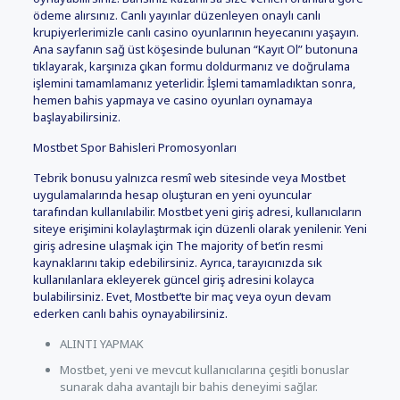
ödeme alırsınız. Canlı yayınlar düzenleyen onaylı canlı
krupiyerlerimizle canlı casino oyunlarının heyecanını yaşayın.
Ana sayfanın sağ üst köşesinde bulunan “Kayıt Ol” butonuna
tıklayarak, karşınıza çıkan formu doldurmanız ve doğrulama
işlemini tamamlamanız yeterlidir. İşlemi tamamladıktan sonra,
hemen bahis yapmaya ve casino oyunları oynamaya
başlayabilirsiniz.
Mostbet Spor Bahisleri Promosyonları
Tebrik bonusu yalnızca resmî web sitesinde veya Mostbet
uygulamalarında hesap oluşturan en yeni oyuncular
tarafından kullanılabilir. Mostbet yeni giriş adresi, kullanıcıların
siteye erişimini kolaylaştırmak için düzenli olarak yenilenir. Yeni
giriş adresine ulaşmak için The majority of bet’in resmi
kaynaklarını takip edebilirsiniz. Ayrıca, tarayıcınızda sık
kullanılanlara ekleyerek güncel giriş adresini kolayca
bulabilirsiniz. Evet, Mostbet’te bir maç veya oyun devam
ederken canlı bahis oynayabilirsiniz.
ALINTI YAPMAK
Mostbet, yeni ve mevcut kullanıcılarına çeşitli bonuslar
sunarak daha avantajlı bir bahis deneyimi sağlar.