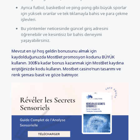
Ayrıca futbol, basketbol ve ping-pong gibi büyük sporlar
için yüksek oranlar ve tek tıklamayla bahis ve para çekme
işlevleri.
Bu yöntemler neticesinde güncel giriş adresini
öğrenebilir ve kesintisiz bir bahis deneyimi
yaşayabilirsiniz.
Mevcut en iyi hoş geldin bonusunu almak için
kaydolduğunuzda MostBet promosyon kodunu BÜYÜK
kullanın. 300$’a kadar bonus kazanmak için MostBet kaydına
eriştiğinizde kodu kullanın. Mostbet casino’nun tasarımı ve
renk şeması basit ve göze batmıyor.