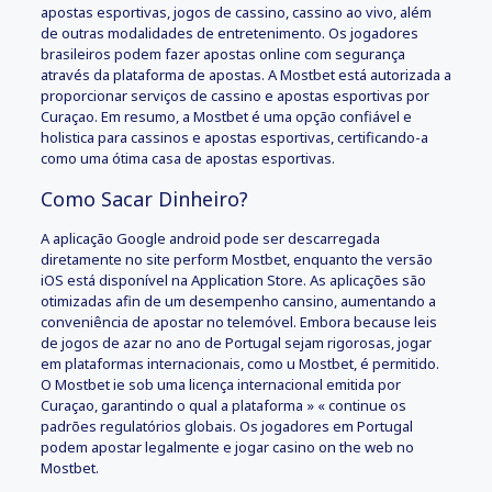
apostas esportivas, jogos de cassino, cassino ao vivo, além
de outras modalidades de entretenimento. Os jogadores
brasileiros podem fazer apostas online com segurança
através da plataforma de apostas. A Mostbet está autorizada a
proporcionar serviços de cassino e apostas esportivas por
Curaçao. Em resumo, a Mostbet é uma opção confiável e
holistica para cassinos e apostas esportivas, certificando-a
como uma ótima casa de apostas esportivas.
Como Sacar Dinheiro?
A aplicação Google android pode ser descarregada
diretamente no site perform Mostbet, enquanto the versão
iOS está disponível na Application Store. As aplicações são
otimizadas afin de um desempenho cansino, aumentando a
conveniência de apostar no telemóvel. Embora because leis
de jogos de azar no ano de Portugal sejam rigorosas, jogar
em plataformas internacionais, como u Mostbet, é permitido.
O Mostbet ie sob uma licença internacional emitida por
Curaçao, garantindo o qual a plataforma » « continue os
padrões regulatórios globais. Os jogadores em Portugal
podem apostar legalmente e jogar casino on the web no
Mostbet.