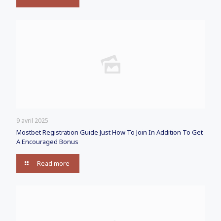
9 avril 2025
Mostbet Registration Guide Just How To Join In Addition To Get
A Encouraged Bonus
Read more