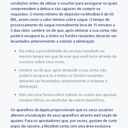
condições antes de utilizar o voucher para assegurar os quais
compreendem a delicia e são capazes de cumprir os
requisitos. O monto mínimo de depósito na Mostbet é de 50
BRL, assim como u valor mínimo sobre saque. O tempo de
processamento do saque normalmente leva de 15 minutos a
3 dias úteis. Lembre-se de que, após eliminar a sua conta, não
poderá recuperá-la, e todos os fundos restantes deverão ser
levantados anteriormente a solicitar a eliminação.
Ela reduz a possibilidade de um mau resultado ao
mesmo tempo em que da voie que você lucre através do
sucesso sobre seus rivais.
Lembre-se de que, após despedir a sua conta, não
poderá recuperá-la, e todos os fundos restantes
deverão ser levantados anteriormente a reclamar a
eliminação.
Eles são uma forma sobre reduzir os custos das apostas,
receber bônus ou desfrutar de outros benefícios.
Os aparelhos da Apple proporcionam que os seus usuários
alterem a localização de seus aparelhos através weil seção de
ajustes. Para os apostadores que, por vezes, gostam de curtir
jogos de cassino, a Mostbet conta com uma área exclusiva