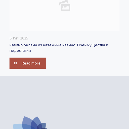
8 avril 2025
Казино онлайн vs наземные казино: Преимущества и
недостатки
Read more