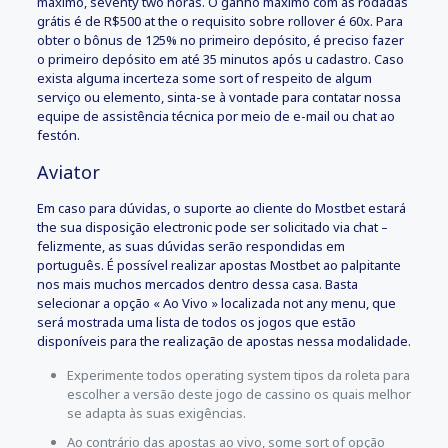
máximo, seventy two horas. O ganho máximo com as rodadas
grátis é de R$500 at the o requisito sobre rollover é 60x. Para
obter o bônus de 125% no primeiro depósito, é preciso fazer
o primeiro depósito em até 35 minutos após u cadastro. Caso
exista alguma incerteza some sort of respeito de algum
serviço ou elemento, sinta-se à vontade para contatar nossa
equipe de assistência técnica por meio de e-mail ou chat ao
festón.
Aviator
Em caso para dúvidas, o suporte ao cliente do Mostbet estará
the sua disposição electronic pode ser solicitado via chat –
felizmente, as suas dúvidas serão respondidas em
português. É possível realizar apostas Mostbet ao palpitante
nos mais muchos mercados dentro dessa casa. Basta
selecionar a opção « Ao Vivo » localizada not any menu, que
será mostrada uma lista de todos os jogos que estão
disponíveis para the realização de apostas nessa modalidade.
Experimente todos operating system tipos da roleta para
escolher a versão deste jogo de cassino os quais melhor
se adapta às suas exigências.
Ao contrário das apostas ao vivo, some sort of opção