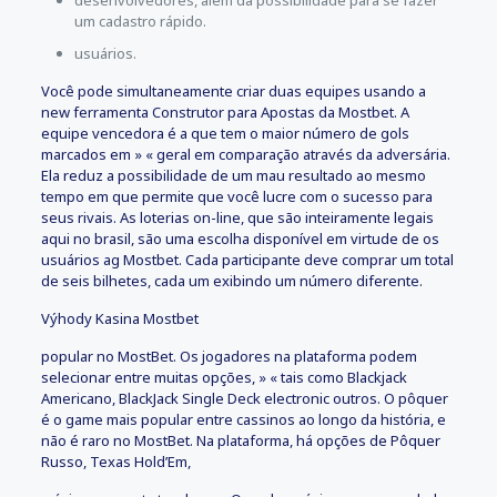
desenvolvedores, além da possibilidade para se fazer
um cadastro rápido.
usuários.
Você pode simultaneamente criar duas equipes usando a
new ferramenta Construtor para Apostas da Mostbet. A
equipe vencedora é a que tem o maior número de gols
marcados em » « geral em comparação através da adversária.
Ela reduz a possibilidade de um mau resultado ao mesmo
tempo em que permite que você lucre com o sucesso para
seus rivais. As loterias on-line, que são inteiramente legais
aqui no brasil, são uma escolha disponível em virtude de os
usuários ag Mostbet. Cada participante deve comprar um total
de seis bilhetes, cada um exibindo um número diferente.
Výhody Kasina Mostbet
popular no MostBet. Os jogadores na plataforma podem
selecionar entre muitas opções, » « tais como Blackjack
Americano, BlackJack Single Deck electronic outros. O pôquer
é o game mais popular entre cassinos ao longo da história, e
não é raro no MostBet. Na plataforma, há opções de Pôquer
Russo, Texas Hold’Em,