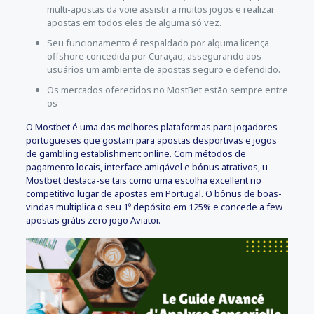
multi-apostas da voie assistir a muitos jogos e realizar
apostas em todos eles de alguma só vez.
Seu funcionamento é respaldado por alguma licença
offshore concedida por Curaçao, assegurando aos
usuários um ambiente de apostas seguro e defendido.
Os mercados oferecidos no MostBet estão sempre entre
os
O Mostbet é uma das melhores plataformas para jogadores
portugueses que gostam para apostas desportivas e jogos
de gambling establishment online. Com métodos de
pagamento locais, interface amigável e bónus atrativos, u
Mostbet destaca-se tais como uma escolha excellent no
competitivo lugar de apostas em Portugal. O bônus de boas-
vindas multiplica o seu 1º depósito em 125% e concede a few
apostas grátis zero jogo Aviator.