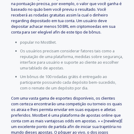
na pontuação precisa, por exemplo, o valor que você ganha é
baseado no quão bem você previu o resultado. Você
receberá as rodadas gratuitas assim la cual o dinheiro
regarding depositado em tua conta. Um usuário deve
depositar achacar menos 50 BRL em criptomoedas em sua
conta para ser elegível afin de este tipo de bônus.
popular no MostBet.
Os usuários precisam considerar fatores tais como a
reputação de uma plataforma, medidas sobre segurança,
interface para usuário e suporte ao cliente ao escolher
uma tablado de apostas.
Um bônus de 100 rodadas grátis é entregado ao
participante possuindo cada depósito bem-sucedido,
com o remate de um depósito por dia.
Com uma vasta gama de esportes disponíveis, os clientes
com certeza encontrarão uma competição ou torneio os quais
os atraia e lhes permita envidar em suas equipes e atletas
preferidos. Mostbet é uma plataforma de apostas online que
conta com as mais vantajosas odds em apostas. » « [newline]É
um excelente ponto de partida afin de iniciar sua trajetória no
mundo dieses apostas. O pôquer ao vivo, o dos jogos