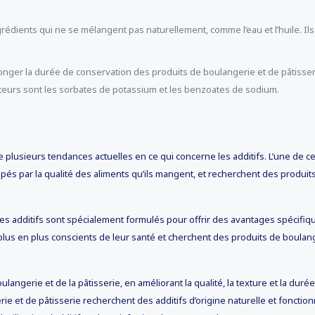
ngrédients qui ne se mélangent pas naturellement, comme l’eau et l’huile. I
olonger la durée de conservation des produits de boulangerie et de pâtisser
eurs sont les sorbates de potassium et les benzoates de sodium.
ste plusieurs tendances actuelles en ce qui concerne les additifs. L’une de ces
és par la qualité des aliments qu’ils mangent, et recherchent des produit
 Ces additifs sont spécialement formulés pour offrir des avantages spécifiqu
lus en plus conscients de leur santé et cherchent des produits de boulang
oulangerie et de la pâtisserie, en améliorant la qualité, la texture et la du
erie et de pâtisserie recherchent des additifs d’origine naturelle et fo