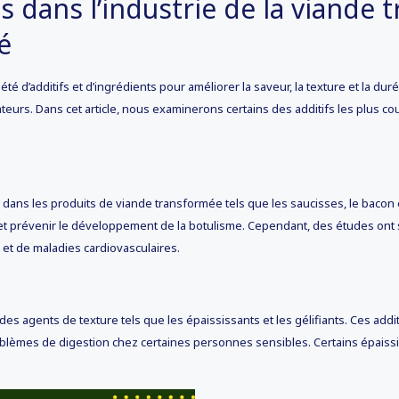
ts dans l’industrie de la viande 
é
été d’additifs et d’ingrédients pour améliorer la saveur, la texture et la d
urs. Dans cet article, nous examinerons certains des additifs les plus co
és dans les produits de viande transformée tels que les saucisses, le bacon
t prévenir le développement de la botulisme. Cependant, des études ont 
l et de maladies cardiovasculaires.
agents de texture tels que les épaississants et les gélifiants. Ces additif
blèmes de digestion chez certaines personnes sensibles. Certains épaissis