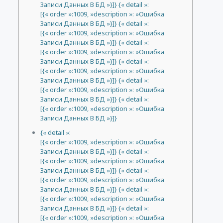
Записи Данных В БД »}]} {« detail »:
[{« order »:1009, »description »: »Ошибка
Записи Данных В БД »}]} {« detail »:
[{« order »:1009, »description »: »Ошибка
Записи Данных В БД »}]} {« detail »:
[{« order »:1009, »description »: »Ошибка
Записи Данных В БД »}]} {« detail »:
[{« order »:1009, »description »: »Ошибка
Записи Данных В БД »}]} {« detail »:
[{« order »:1009, »description »: »Ошибка
Записи Данных В БД »}]} {« detail »:
[{« order »:1009, »description »: »Ошибка
Записи Данных В БД »}]}
{« detail »:
[{« order »:1009, »description »: »Ошибка
Записи Данных В БД »}]} {« detail »:
[{« order »:1009, »description »: »Ошибка
Записи Данных В БД »}]} {« detail »:
[{« order »:1009, »description »: »Ошибка
Записи Данных В БД »}]} {« detail »:
[{« order »:1009, »description »: »Ошибка
Записи Данных В БД »}]} {« detail »:
[{« order »:1009, »description »: »Ошибка