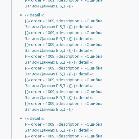
Записи Данных В БД »}]}
{« detail »:
[{« order »:1009, »description »: »Ошибка
Записи Данных В БД »}]} {« detail »:
[{« order »:1009, »description »: »Ошибка
Записи Данных В БД »}]} {« detail »:
[{« order »:1009, »description »: »Ошибка
Записи Данных В БД »}]} {« detail »:
[{« order »:1009, »description »: »Ошибка
Записи Данных В БД »}]} {« detail »:
[{« order »:1009, »description »: »Ошибка
Записи Данных В БД »}]} {« detail »:
[{« order »:1009, »description »: »Ошибка
Записи Данных В БД »}]} {« detail »:
[{« order »:1009, »description »: »Ошибка
Записи Данных В БД »}]} {« detail »:
[{« order »:1009, »description »: »Ошибка
Записи Данных В БД »}]}
{« detail »:
[{« order »:1009, »description »: »Ошибка
Записи Данных В БД »}]} {« detail »:
[{« order »:1009, »description »: »Ошибка