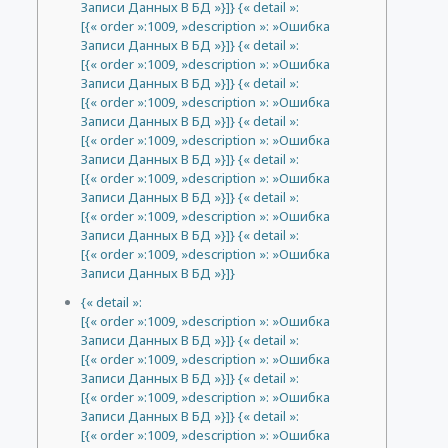
Записи Данных В БД »}]} {« detail »:
[{« order »:1009, »description »: »Ошибка
Записи Данных В БД »}]} {« detail »:
[{« order »:1009, »description »: »Ошибка
Записи Данных В БД »}]} {« detail »:
[{« order »:1009, »description »: »Ошибка
Записи Данных В БД »}]} {« detail »:
[{« order »:1009, »description »: »Ошибка
Записи Данных В БД »}]} {« detail »:
[{« order »:1009, »description »: »Ошибка
Записи Данных В БД »}]} {« detail »:
[{« order »:1009, »description »: »Ошибка
Записи Данных В БД »}]} {« detail »:
[{« order »:1009, »description »: »Ошибка
Записи Данных В БД »}]}
{« detail »:
[{« order »:1009, »description »: »Ошибка
Записи Данных В БД »}]} {« detail »:
[{« order »:1009, »description »: »Ошибка
Записи Данных В БД »}]} {« detail »:
[{« order »:1009, »description »: »Ошибка
Записи Данных В БД »}]} {« detail »:
[{« order »:1009, »description »: »Ошибка