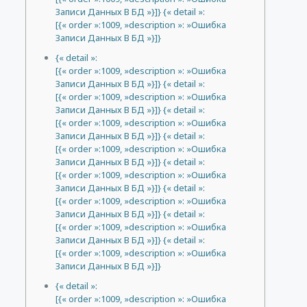
Записи Данных В БД »}]} {« detail »:
[{« order »:1009, »description »: »Ошибка
Записи Данных В БД »}]}
{« detail »:
[{« order »:1009, »description »: »Ошибка
Записи Данных В БД »}]} {« detail »:
[{« order »:1009, »description »: »Ошибка
Записи Данных В БД »}]} {« detail »:
[{« order »:1009, »description »: »Ошибка
Записи Данных В БД »}]} {« detail »:
[{« order »:1009, »description »: »Ошибка
Записи Данных В БД »}]} {« detail »:
[{« order »:1009, »description »: »Ошибка
Записи Данных В БД »}]} {« detail »:
[{« order »:1009, »description »: »Ошибка
Записи Данных В БД »}]} {« detail »:
[{« order »:1009, »description »: »Ошибка
Записи Данных В БД »}]} {« detail »:
[{« order »:1009, »description »: »Ошибка
Записи Данных В БД »}]}
{« detail »:
[{« order »:1009, »description »: »Ошибка