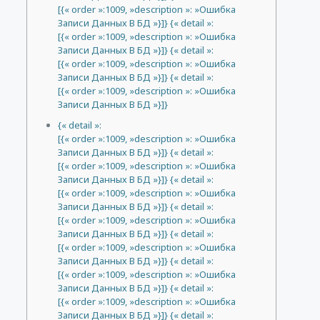
[{« order »:1009, »description »: »Ошибка
Записи Данных В БД »}]} {« detail »:
[{« order »:1009, »description »: »Ошибка
Записи Данных В БД »}]} {« detail »:
[{« order »:1009, »description »: »Ошибка
Записи Данных В БД »}]} {« detail »:
[{« order »:1009, »description »: »Ошибка
Записи Данных В БД »}]}
{« detail »:
[{« order »:1009, »description »: »Ошибка
Записи Данных В БД »}]} {« detail »:
[{« order »:1009, »description »: »Ошибка
Записи Данных В БД »}]} {« detail »:
[{« order »:1009, »description »: »Ошибка
Записи Данных В БД »}]} {« detail »:
[{« order »:1009, »description »: »Ошибка
Записи Данных В БД »}]} {« detail »:
[{« order »:1009, »description »: »Ошибка
Записи Данных В БД »}]} {« detail »:
[{« order »:1009, »description »: »Ошибка
Записи Данных В БД »}]} {« detail »:
[{« order »:1009, »description »: »Ошибка
Записи Данных В БД »}]} {« detail »: