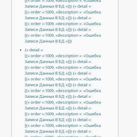
[{« order »:1009, »description »: »Ошибка
Записи Данных В БД »}]} {« detail »:
[{« order »:1009, »description »: »Ошибка
Записи Данных В БД »}]} {« detail »:
[{« order »:1009, »description »: »Ошибка
Записи Данных В БД »}]} {« detail »:
[{« order »:1009, »description »: »Ошибка
Записи Данных В БД »}]}
{« detail »:
[{« order »:1009, »description »: »Ошибка
Записи Данных В БД »}]} {« detail »:
[{« order »:1009, »description »: »Ошибка
Записи Данных В БД »}]} {« detail »:
[{« order »:1009, »description »: »Ошибка
Записи Данных В БД »}]} {« detail »:
[{« order »:1009, »description »: »Ошибка
Записи Данных В БД »}]} {« detail »:
[{« order »:1009, »description »: »Ошибка
Записи Данных В БД »}]} {« detail »:
[{« order »:1009, »description »: »Ошибка
Записи Данных В БД »}]} {« detail »:
[{« order »:1009, »description »: »Ошибка
Записи Данных В БД »}]} {« detail »:
[{« order »:1009, »description »: »Ошибка