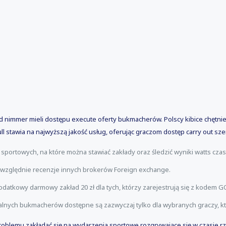
und nimmer mieli dostępu execute oferty bukmacherów. Polscy kibice chętni
bull stawia na najwyższą jakość usług, oferując graczom dostęp carry out 
 sportowych, na które można stawiać zakłady oraz śledzić wyniki watts cza
TB względnie recenzje innych brokerów Foreign exchange.
datkowy darmowy zakład 20 zł dla tych, którzy zarejestrują się z kodem G
ych bukmacherów dostępne są zazwyczaj tylko dla wybranych graczy, któ
blemu zakładać się na wydarzenia sportowe rozgrywające się w czasie rz