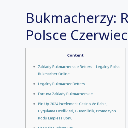
Bukmacherzy: R
Polsce Czerwie
Content
Zakłady Bukmacherskie Betters – Legalny Polski
Bukmacher Online
Legalny Bukmacher Betters
Fortuna Zakłady Bukmacherskie
Pin Up 2024 İncelemesi: Casino Ve Bahis,
Uygulama Özellikleri, Güvenilirlik, Promosyon
Kodu Empieza Bonu