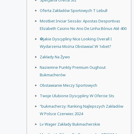
Specjalna Oferta Sts
Oferta Zakładów Sportowych T Lebull
Mostbet Iniciar Sessão: Apostas Desportivas
Elizabeth Casino No Ano De Linha Bónus Até 400
⚽jakie Dyscypliny Nice Looking Overall I
Wydarzenia Można Obstawiać W 1xbet?
Zakłady Na Żywo
Naziemne Punkty Premium Oughout
Bukmacherów
Obstawianie Meczy Sportowych
Twoje Ulubione Dyscypliny W Ofercie Sts
“bukmacherzy: Ranking Najlepszych Zakładów
W Polsce Czerwiec 2024
Lv Wager Zakłady Bukmacherskie