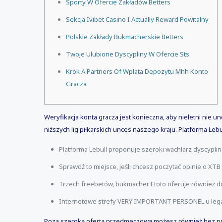
Sporty W Ofercie Zakładów Betters
Sekcja Ivibet Casino I Actually Reward Powitalny
Polskie Zakłady Bukmacherskie Betters
Twoje Ulubione Dyscypliny W Ofercie Sts
Krok A Partners Of Wpłata Depozytu Mhh Konto
Gracza
Weryfikacja konta gracza jest konieczna, aby nieletni nie 
niższych lig piłkarskich unces naszego kraju. Platforma Le
Platforma Lebull proponuje szeroki wachlarz dyscyplin
Sprawdź to miejsce, jeśli chcesz poczytać opinie o X
Trzech freebetów, bukmacher Etoto oferuje również do
Internetowe strefy VERY IMPORTANT PERSONEL u legaln
Poza szeroką ofertą przedmeczową możesz również bez pro