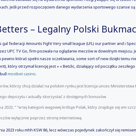
ikach. Jeśli przed rozpoczęciem danego wydarzenia sportowego szanse są 
etters – Legalny Polski Bukma
l federacji Amounts Fight Very small league (LFL) our partner and i Special
zez UPC TV Go, firm pozwala na oglądanie meczów w dowolnym miejscu. Jeś
mhh pewno któraś spełni nasze oczekiwania, some sort of new dzięki temu
, który otrzymał licencję jest » « Betclic, działający od początku zeszłe
mbull
mostbet casino
.
rów, którzy chcą działać na polskim rynku jest licencja unces Ministerstwa
go depozytu i actually skorzystać z dostępnych bonusów.
 2023, ” “w tej kategorii wagowej króluje Polak, który znajduje się em szc
eczów wyłącznie poprzez stronę internetową.
ia 2023 roku mhh KSW 86, lecz wówczas pojedynek zakończył się remisem.