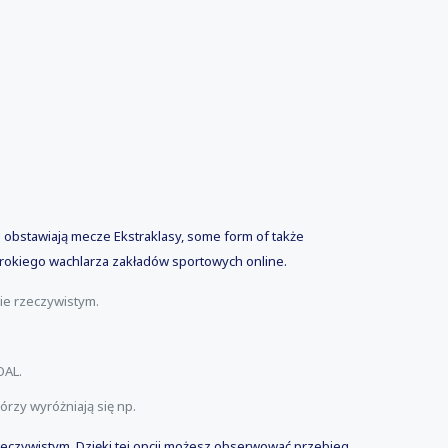
e obstawiają mecze Ekstraklasy, some form of także
szerokiego wachlarza zakładów sportowych online.
sie rzeczywistym.
OAL.
rzy wyróżniają się np.
eczywistym. Dzięki tej opcji możesz obserwować przebieg