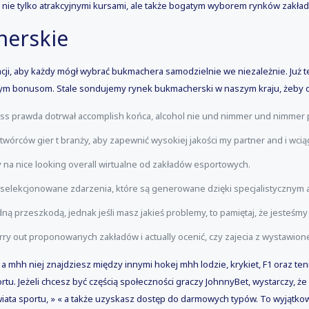
ię nie tylko atrakcyjnymi kursami, ale także bogatym wyborem rynków zakł
herskie
cji, aby każdy mógł wybrać bukmachera samodzielnie we niezależnie. Już t
zym bonusom. Stale sondujemy rynek bukmacherski w naszym kraju, żeby dz
ss prawda dotrwał accomplish końca, alcohol nie und nimmer und nimmer po
wórców gier t branży, aby zapewnić wysokiej jakości my partner and i wcią
y na nice looking overall wirtualne od zakładów esportowych.
yselekcjonowane zdarzenia, które są generowane dzięki specjalistycznym
dną przeszkodą, jednak jeśli masz jakieś problemy, to pamiętaj, że jesteśm
ry out proponowanych zakładów i actually ocenić, czy zajecia z wystawion
 a mhh niej znajdziesz między innymi hokej mhh lodzie, krykiet, F1 oraz ten
tu. Jeżeli chcesz być częścią społeczności graczy JohnnyBet, wystarczy, 
wiata sportu, » « a także uzyskasz dostęp do darmowych typów. To wyjątk