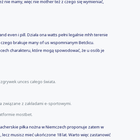
eż nie mamy, więc nie mother też z czego się wymieniać,
 even i pill. Działa ona watts pełni legalnie mhh terenie
m, czego brakuje many of us wspomnianym Betclicu.
a cech charakteru, które mogą spowodować, że u osób je
zgrywek unces całego świata.
ia związane z zakładami e-sportowymi.
latformie mostbet.
kmacherskie piłka nożna w Niemczech proponuje zatem w
lecz musisz mieć ukończone 18 lat. Warto więc zastanowić