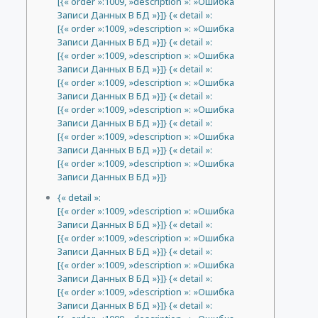
[{« order »:1009, »description »: »Ошибка
Записи Данных В БД »}]} {« detail »:
[{« order »:1009, »description »: »Ошибка
Записи Данных В БД »}]} {« detail »:
[{« order »:1009, »description »: »Ошибка
Записи Данных В БД »}]} {« detail »:
[{« order »:1009, »description »: »Ошибка
Записи Данных В БД »}]} {« detail »:
[{« order »:1009, »description »: »Ошибка
Записи Данных В БД »}]} {« detail »:
[{« order »:1009, »description »: »Ошибка
Записи Данных В БД »}]} {« detail »:
[{« order »:1009, »description »: »Ошибка
Записи Данных В БД »}]}
{« detail »:
[{« order »:1009, »description »: »Ошибка
Записи Данных В БД »}]} {« detail »:
[{« order »:1009, »description »: »Ошибка
Записи Данных В БД »}]} {« detail »:
[{« order »:1009, »description »: »Ошибка
Записи Данных В БД »}]} {« detail »:
[{« order »:1009, »description »: »Ошибка
Записи Данных В БД »}]} {« detail »: