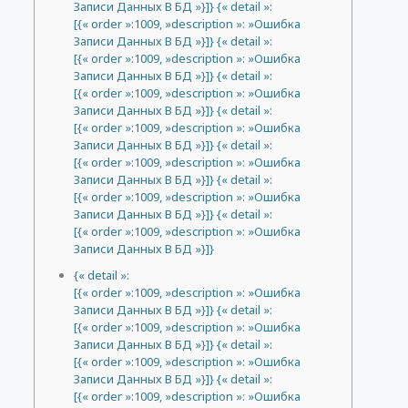
Записи Данных В БД »}]} {« detail »:
[{« order »:1009, »description »: »Ошибка
Записи Данных В БД »}]} {« detail »:
[{« order »:1009, »description »: »Ошибка
Записи Данных В БД »}]} {« detail »:
[{« order »:1009, »description »: »Ошибка
Записи Данных В БД »}]} {« detail »:
[{« order »:1009, »description »: »Ошибка
Записи Данных В БД »}]} {« detail »:
[{« order »:1009, »description »: »Ошибка
Записи Данных В БД »}]} {« detail »:
[{« order »:1009, »description »: »Ошибка
Записи Данных В БД »}]} {« detail »:
[{« order »:1009, »description »: »Ошибка
Записи Данных В БД »}]}
{« detail »:
[{« order »:1009, »description »: »Ошибка
Записи Данных В БД »}]} {« detail »:
[{« order »:1009, »description »: »Ошибка
Записи Данных В БД »}]} {« detail »:
[{« order »:1009, »description »: »Ошибка
Записи Данных В БД »}]} {« detail »:
[{« order »:1009, »description »: »Ошибка