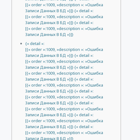
[{« order »:1009, »description »: »Ошибка
Записи Данных В БД »}]} {« detail »:
[{« order »:1009, »description »: »Ошибка
Записи Данных В БД »}]} {« detail »:
[{« order »:1009, »description »: »Ошибка
Записи Данных В БД »}]}
{« detail »:
[{« order »:1009, »description »: »Ошибка
Записи Данных В БД »}]} {« detail »:
[{« order »:1009, »description »: »Ошибка
Записи Данных В БД »}]} {« detail »:
[{« order »:1009, »description »: »Ошибка
Записи Данных В БД »}]} {« detail »:
[{« order »:1009, »description »: »Ошибка
Записи Данных В БД »}]} {« detail »:
[{« order »:1009, »description »: »Ошибка
Записи Данных В БД »}]} {« detail »:
[{« order »:1009, »description »: »Ошибка
Записи Данных В БД »}]} {« detail »:
[{« order »:1009, »description »: »Ошибка
Записи Данных В БД »}]} {« detail »:
[{« order »:1009, »description »: »Ошибка
Записи Данных В БД »}]}