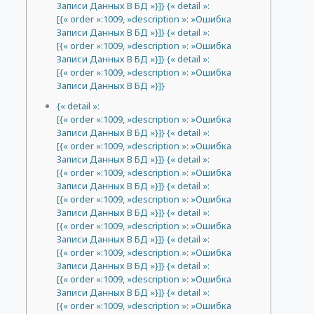
Записи Данных В БД »}]} {« detail »:
[{« order »:1009, »description »: »Ошибка
Записи Данных В БД »}]} {« detail »:
[{« order »:1009, »description »: »Ошибка
Записи Данных В БД »}]} {« detail »:
[{« order »:1009, »description »: »Ошибка
Записи Данных В БД »}]}
{« detail »:
[{« order »:1009, »description »: »Ошибка
Записи Данных В БД »}]} {« detail »:
[{« order »:1009, »description »: »Ошибка
Записи Данных В БД »}]} {« detail »:
[{« order »:1009, »description »: »Ошибка
Записи Данных В БД »}]} {« detail »:
[{« order »:1009, »description »: »Ошибка
Записи Данных В БД »}]} {« detail »:
[{« order »:1009, »description »: »Ошибка
Записи Данных В БД »}]} {« detail »:
[{« order »:1009, »description »: »Ошибка
Записи Данных В БД »}]} {« detail »:
[{« order »:1009, »description »: »Ошибка
Записи Данных В БД »}]} {« detail »:
[{« order »:1009, »description »: »Ошибка