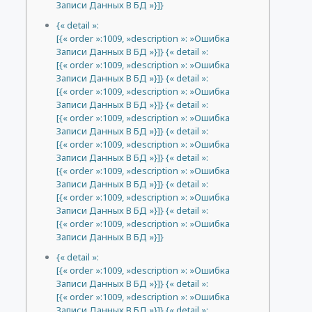
Записи Данных В БД »}]}
{« detail »:
[{« order »:1009, »description »: »Ошибка
Записи Данных В БД »}]} {« detail »:
[{« order »:1009, »description »: »Ошибка
Записи Данных В БД »}]} {« detail »:
[{« order »:1009, »description »: »Ошибка
Записи Данных В БД »}]} {« detail »:
[{« order »:1009, »description »: »Ошибка
Записи Данных В БД »}]} {« detail »:
[{« order »:1009, »description »: »Ошибка
Записи Данных В БД »}]} {« detail »:
[{« order »:1009, »description »: »Ошибка
Записи Данных В БД »}]} {« detail »:
[{« order »:1009, »description »: »Ошибка
Записи Данных В БД »}]} {« detail »:
[{« order »:1009, »description »: »Ошибка
Записи Данных В БД »}]}
{« detail »:
[{« order »:1009, »description »: »Ошибка
Записи Данных В БД »}]} {« detail »:
[{« order »:1009, »description »: »Ошибка
Записи Данных В БД »}]} {« detail »: