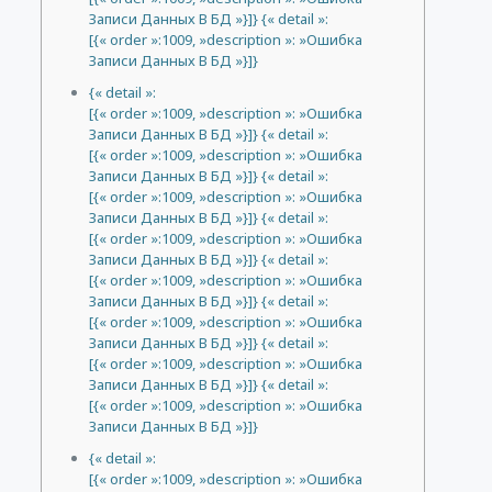
Записи Данных В БД »}]} {« detail »:
[{« order »:1009, »description »: »Ошибка
Записи Данных В БД »}]}
{« detail »:
[{« order »:1009, »description »: »Ошибка
Записи Данных В БД »}]} {« detail »:
[{« order »:1009, »description »: »Ошибка
Записи Данных В БД »}]} {« detail »:
[{« order »:1009, »description »: »Ошибка
Записи Данных В БД »}]} {« detail »:
[{« order »:1009, »description »: »Ошибка
Записи Данных В БД »}]} {« detail »:
[{« order »:1009, »description »: »Ошибка
Записи Данных В БД »}]} {« detail »:
[{« order »:1009, »description »: »Ошибка
Записи Данных В БД »}]} {« detail »:
[{« order »:1009, »description »: »Ошибка
Записи Данных В БД »}]} {« detail »:
[{« order »:1009, »description »: »Ошибка
Записи Данных В БД »}]}
{« detail »:
[{« order »:1009, »description »: »Ошибка