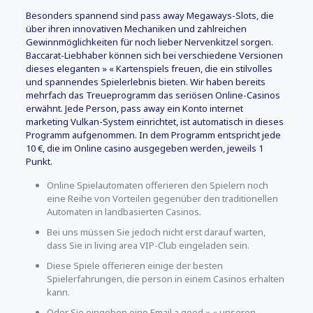
Besonders spannend sind pass away Megaways-Slots, die
über ihren innovativen Mechaniken und zahlreichen
Gewinnmöglichkeiten für noch lieber Nervenkitzel sorgen.
Baccarat-Liebhaber können sich bei verschiedene Versionen
dieses eleganten » « Kartenspiels freuen, die ein stilvolles
und spannendes Spielerlebnis bieten. Wir haben bereits
mehrfach das Treueprogramm das seriösen Online-Casinos
erwähnt. Jede Person, pass away ein Konto internet
marketing Vulkan-System einrichtet, ist automatisch in dieses
Programm aufgenommen. In dem Programm entspricht jede
10 €, die im Online casino ausgegeben werden, jeweils 1
Punkt.
Online Spielautomaten offerieren den Spielern noch
eine Reihe von Vorteilen gegenüber den traditionellen
Automaten in landbasierten Casinos.
Bei uns müssen Sie jedoch nicht erst darauf warten,
dass Sie in living area VIP-Club eingeladen sein.
Diese Spiele offerieren einige der besten
Spielerfahrungen, die person in einem Casinos erhalten
kann.
Oder Sie eingeben eine Email a good » « unseren