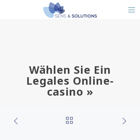
Wählen Sie Ein
Legales Online-
casino »