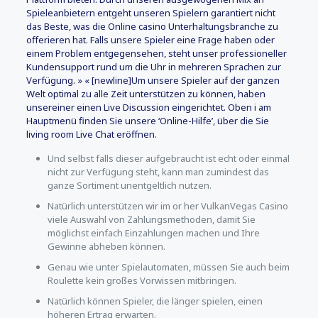
Spieleanbietern entgeht unseren Spielern garantiert nicht
das Beste, was die Online casino Unterhaltungsbranche zu
offerieren hat. Falls unsere Spieler eine Frage haben oder
einem Problem entgegensehen, steht unser professioneller
Kundensupport rund um die Uhr in mehreren Sprachen zur
Verfügung. » « [newline]Um unsere Spieler auf der ganzen
Welt optimal zu alle Zeit unterstützen zu können, haben
unsereiner einen Live Discussion eingerichtet. Oben i am
Hauptmenü finden Sie unsere ‘Online-Hilfe’, über die Sie
living room Live Chat eröffnen.
Und selbst falls dieser aufgebraucht ist echt oder einmal
nicht zur Verfügung steht, kann man zumindest das
ganze Sortiment unentgeltlich nutzen.
Natürlich unterstützen wir im or her VulkanVegas Casino
viele Auswahl von Zahlungsmethoden, damit Sie
möglichst einfach Einzahlungen machen und Ihre
Gewinne abheben können.
Genau wie unter Spielautomaten, müssen Sie auch beim
Roulette kein großes Vorwissen mitbringen.
Natürlich können Spieler, die länger spielen, einen
höheren Ertrag erwarten.