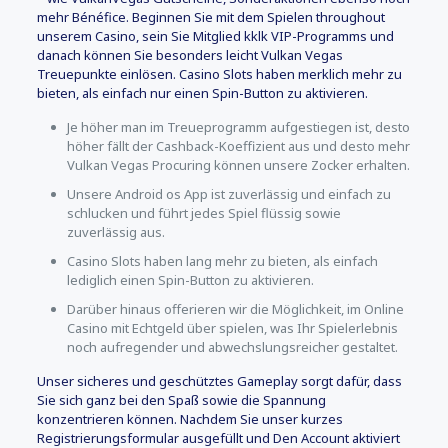
mehr Bénéfice. Beginnen Sie mit dem Spielen throughout
unserem Casino, sein Sie Mitglied kklk VIP-Programms und
danach können Sie besonders leicht Vulkan Vegas
Treuepunkte einlösen. Casino Slots haben merklich mehr zu
bieten, als einfach nur einen Spin-Button zu aktivieren.
Je höher man im Treueprogramm aufgestiegen ist, desto
höher fällt der Cashback-Koeffizient aus und desto mehr
Vulkan Vegas Procuring können unsere Zocker erhalten.
Unsere Android os App ist zuverlässig und einfach zu
schlucken und führt jedes Spiel flüssig sowie
zuverlässig aus.
Casino Slots haben lang mehr zu bieten, als einfach
lediglich einen Spin-Button zu aktivieren.
Darüber hinaus offerieren wir die Möglichkeit, im Online
Casino mit Echtgeld über spielen, was Ihr Spielerlebnis
noch aufregender und abwechslungsreicher gestaltet.
Unser sicheres und geschütztes Gameplay sorgt dafür, dass
Sie sich ganz bei den Spaß sowie die Spannung
konzentrieren können. Nachdem Sie unser kurzes
Registrierungsformular ausgefüllt und Den Account aktiviert