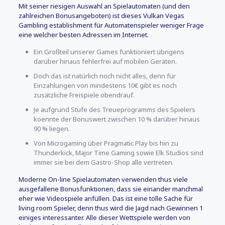
Mit seiner riesigen Auswahl an Spielautomaten (und den
zahlreichen Bonusangeboten) ist dieses Vulkan Vegas
Gambling establishment für Automatenspieler weniger Frage
eine welcher besten Adressen im Internet.
Ein Großteil unserer Games funktioniert übrigens
darüber hinaus fehlerfrei auf mobilen Geräten.
Doch das ist natürlich noch nicht alles, denn für
Einzahlungen von mindestens 10€ gibt es noch
zusätzliche Freispiele obendrauf.
Je aufgrund Stufe des Treueprogramms des Spielers
koennte der Bonuswert zwischen 10 % darüber hinaus
90 % liegen.
Von Microgaming über Pragmatic Play bis hin zu
Thunderkick, Major Time Gaming sowie Elk Studios sind
immer sie bei dem Gastro-Shop alle vertreten.
Moderne On-line Spielautomaten verwenden thus viele
ausgefallene Bonusfunktionen, dass sie einander manchmal
eher wie Videospiele anfüllen. Das ist eine tolle Sache für
living room Spieler, denn thus wird die Jagd nach Gewinnen 1
einiges interessanter. Alle dieser Wettspiele werden von