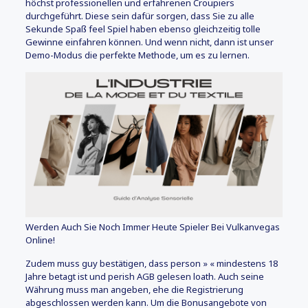
höchst professionellen und erfahrenen Croupiers
durchgeführt. Diese sein dafür sorgen, dass Sie zu alle
Sekunde Spaß feel Spiel haben ebenso gleichzeitig tolle
Gewinne einfahren können. Und wenn nicht, dann ist unser
Demo-Modus die perfekte Methode, um es zu lernen.
Werden Auch Sie Noch Immer Heute Spieler Bei Vulkanvegas
Online!
Zudem muss guy bestätigen, dass person » « mindestens 18
Jahre betagt ist und perish AGB gelesen loath. Auch seine
Währung muss man angeben, ehe die Registrierung
abgeschlossen werden kann. Um die Bonusangebote von