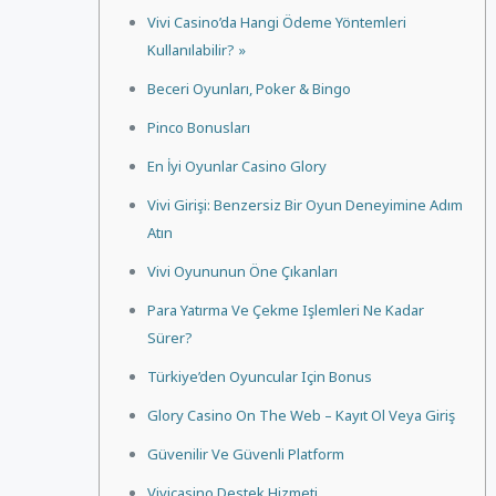
Vivi Casino’da Hangi Ödeme Yöntemleri
Kullanılabilir? »
Beceri Oyunları, Poker & Bingo
Pinco Bonusları
En İyi Oyunlar Casino Glory
Vivi Girişi: Benzersiz Bir Oyun Deneyimine Adım
Atın
Vivi Oyununun Öne Çıkanları
Para Yatırma Ve Çekme Işlemleri Ne Kadar
Sürer?
Türkiye’den Oyuncular Için Bonus
Glory Casino On The Web – Kayıt Ol Veya Giriş
Güvenilir Ve Güvenli Platform
Vivicasino Destek Hizmeti