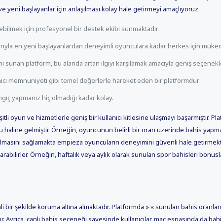
 yeni başlayanlar için anlaşılması kolay hale getirmeyi amaçlıyoruz.
erebilmek için profesyonel bir destek ekibi sunmaktadır.
atlarıyla en yeni başlayanlardan deneyimli oyunculara kadar herkes için müke
 sunan platform, bu alanda artan ilgiyi karşılamak amacıyla geniş seçenekl
lanıcı memnuniyeti gibi temel değerlerle hareket eden bir platformdur.
gıç yapmanız hiç olmadığı kadar kolay.
li oyun ve hizmetlerle geniş bir kullanıcı kitlesine ulaşmayı başarmıştır. Pla
u haline gelmiştir. Örneğin, oyuncunun belirli bir oran üzerinde bahis yapma
llanılmasını sağlamakta empieza oyuncuların deneyimini güvenli hale getirmek
karabilirler. Örneğin, haftalık veya aylık olarak sunulan spor bahisleri bonus
enli bir şekilde koruma altına almaktadır. Platformda » « sunulan bahis oranla
r. Ayrıca, canlı bahis seçeneği sayesinde kullanıcılar, maç esnasında da bah