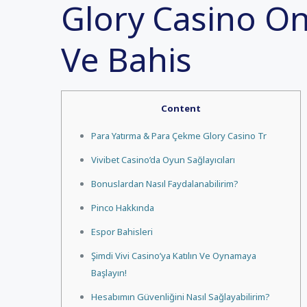
Glory Casino On-
Ve Bahis
Content
Para Yatırma & Para Çekme Glory Casino Tr
Vivibet Casino’da Oyun Sağlayıcıları
Bonuslardan Nasıl Faydalanabilirim?
Pinco Hakkında
Espor Bahisleri
Şimdi Vivi Casino’ya Katılın Ve Oynamaya
Başlayın!
Hesabımın Güvenliğini Nasıl Sağlayabilirim?