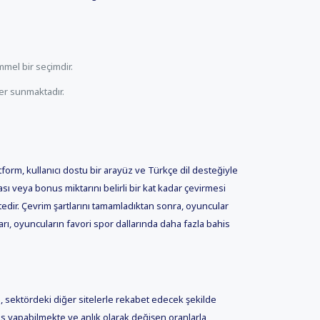
mmel bir seçimdir.
er sunmaktadır.
tform, kullanıcı dostu bir arayüz ve Türkçe dil desteğiyle
sı veya bonus miktarını belirli bir kat kadar çevirmesi
tedir. Çevrim şartlarını tamamladıktan sonra, oyuncular
ları, oyuncuların favori spor dallarında daha fazla bahis
rı, sektördeki diğer sitelerle rekabet edecek şekilde
is yapabilmekte ve anlık olarak değişen oranlarla