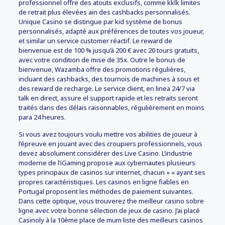
professionnel offre des atouts exclusifs, comme kklk limites
de retrait plus élevées ain des cashbacks personnalisés.
Unique Casino se distingue par kid système de bonus
personnalisés, adapté aux préférences de toutes vos joueur,
et similar un service customer réactif. Le reward de
bienvenue est de 100 % jusqu’à 200 € avec 20 tours gratuits,
avec votre condition de mise de 35x. Outre le bonus de
bienvenue, Wazamba offre des promotions régulières,
incluant des cashbacks, des tournois de machines à sous et
des reward de recharge. Le service client, en linea 24/7 via
talk en direct, assure el support rapide et les retraits seront
traités dans des délais raisonnables, régulièrement en moins
para 24 heures.
Si vous avez toujours voulu mettre vos abilities de joueur à
l’épreuve en jouant avec des croupiers professionnels, vous
devez absolument considérer des Live Casino. L’industrie
moderne de l’iGaming propose aux cybernautes plusieurs
types principaux de casinos sur internet, chacun » « ayant ses
propres caractéristiques. Les casinos en ligne fiables en
Portugal proposent les méthodes de paiement suivantes.
Dans cette optique, vous trouverez the meilleur casino sobre
ligne avec votre bonne sélection de jeux de casino. J’ai placé
Casinoly à la 10ème place de mum liste des meilleurs casinos