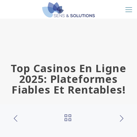
Top Casinos En Ligne
2025: Plateformes
Fiables Et Rentables!