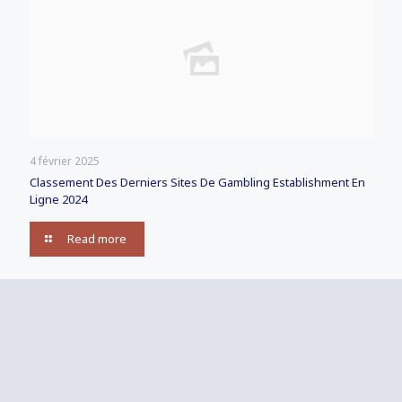
4 février 2025
Classement Des Derniers Sites De Gambling Establishment En
Ligne 2024
Read more