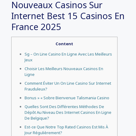
Nouveaux Casinos Sur
Internet Best 15 Casinos En
France 2025
Content
Sg – On Line Casino En Ligne Avec Les Meilleurs
Jeux
Choisir Les Meilleurs Nouveaux Casinos En
Ligne
Comment Éviter Un On Line Casino Sur Internet
Frauduleux?
Bonus » « Sobre Bienvenue Talismania Casino
Quelles Sont Des Différentes Méthodes De
Dépôt Au Niveau Des Internet Casinos En Ligne
De Belgique?
Est-ce Que Notre Top Rated Casinos Est Mis À
Jour Régulièrement?