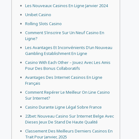
Les Nouveaux Casinos En Ligne Janvier 2024
Unibet Casino
Rolling Slots Casino
Comment S’inscrire Sur Un Neuf Casino En
Ligne?
Les Avantages Et Inconvénients D’un Nouveau
Gambling Establishment En Ligne
Casino With Each Other – Jouez Avec Les Amis
Pour Des Bonus Collaboratifs
Avantages Des Internet Casinos En Ligne
Français
Comment Repérer Le Meilleur On Line Casino
Sur Internet?
Casino Durante Ligne Légal Sobre France
22bet: Nouveau Casino Sur Internet Belge Avec
Dieses Jeux De Stand De Haute Qualité
Classement Des Meilleurs Derniers Casinos En
Trait Pour Janvier, 2025