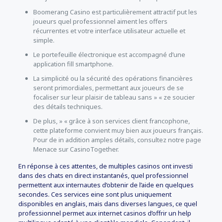
Boomerang Casino est particulièrement attractif put les
joueurs quel professionnel aiment les offers
récurrentes et votre interface utilisateur actuelle et
simple.
Le portefeuille électronique est accompagné d’une
application fill smartphone.
La simplicité ou la sécurité des opérations financières
seront primordiales, permettant aux joueurs de se
focaliser sur leur plaisir de tableau sans » « ze soucier
des détails techniques.
De plus, » « grâce à son services client francophone,
cette plateforme convient muy bien aux joueurs français.
Pour de in addition amples détails, consultez notre page
Menace sur CasinoTogether.
En réponse à ces attentes, de multiples casinos ont investi
dans des chats en direct instantanés, quel professionnel
permettent aux internautes d’obtenir de l’aide en quelques
secondes. Ces services eine sont plus uniquement
disponibles en anglais, mais dans diverses langues, ce quel
professionnel permet aux internet casinos d’offrir un help