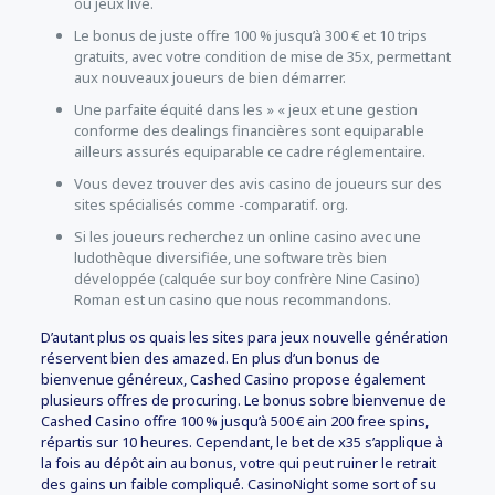
ou jeux live.
Le bonus de juste offre 100 % jusqu’à 300 € et 10 trips
gratuits, avec votre condition de mise de 35x, permettant
aux nouveaux joueurs de bien démarrer.
Une parfaite équité dans les » « jeux et une gestion
conforme des dealings financières sont equiparable
ailleurs assurés equiparable ce cadre réglementaire.
Vous devez trouver des avis casino de joueurs sur des
sites spécialisés comme -comparatif. org.
Si les joueurs recherchez un online casino avec une
ludothèque diversifiée, une software très bien
développée (calquée sur boy confrère Nine Casino)
Roman est un casino que nous recommandons.
D’autant plus os quais les sites para jeux nouvelle génération
réservent bien des amazed. En plus d’un bonus de
bienvenue généreux, Cashed Casino propose également
plusieurs offres de procuring. Le bonus sobre bienvenue de
Cashed Casino offre 100 % jusqu’à 500 € ain 200 free spins,
répartis sur 10 heures. Cependant, le bet de x35 s’applique à
la fois au dépôt ain au bonus, votre qui peut ruiner le retrait
des gains un faible compliqué. CasinoNight some sort of su