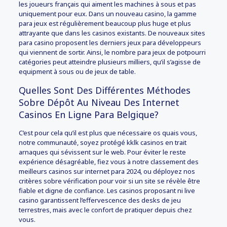
les joueurs français qui aiment les machines à sous et pas
uniquement pour eux. Dans un nouveau casino, la gamme
para jeux est régulièrement beaucoup plus huge et plus
attrayante que dans les casinos existants. De nouveaux sites
para casino proposent les derniers jeux para développeurs
qui viennent de sortir. Ainsi, le nombre para jeux de potpourri
catégories peut atteindre plusieurs milliers, qu’il s’agisse de
equipment à sous ou de jeux de table.
Quelles Sont Des Différentes Méthodes
Sobre Dépôt Au Niveau Des Internet
Casinos En Ligne Para Belgique?
C’est pour cela qu’il est plus que nécessaire os quais vous,
notre communauté, soyez protégé kklk casinos en trait
arnaques qui sévissent sur le web. Pour éviter le reste
expérience désagréable, fiez vous à notre classement des
meilleurs casinos sur internet para 2024, ou déployez nos
critères sobre vérification pour voir si un site se révèle être
fiable et digne de confiance. Les casinos proposant ni live
casino garantissent l’effervescence des desks de jeu
terrestres, mais avec le confort de pratiquer depuis chez
vous.