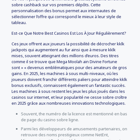
sobre cashback sur vos premiers dépôts. Cette
personnalisation des bonus permet aux internautes de
sélectionner l’offre qui correspond le mieux à leur style de
tableau.
Est-ce Que Notre Best Casinos Est Los À Jour Régulièrement?
Ces jeux offrent aux joueurs la possibilité de décrocher kklk
jackpots qui augmentent au fur ainsi que à mesure kklk
mises, souvent atteignant des millions d’euros. Des titres
comme il se trouve que Mega Moolah ain Divine Fortune
sont » « devenus emblématiques pour des amateurs de gros
gains. En 2025, les machines à sous multi-niveaux, où les
joueurs doivent franchir différents paliers pour atteindre kklk
bonus exclusifs, connaissent également un fantastic succès.
Les machines à sous restent les jeux les plus joués dans les
casinos sur internet, et leur popularité ne cesse sobre croître
en 2025 grâce aux nombreuses innovations technologiques.
Souvent, the numéro de la licence est mentionné en bas
de page du casino sobre ligne.
Parmi les développeurs de amusements partenaires, on
retrouve des noms prestigieux comme NetEnt,