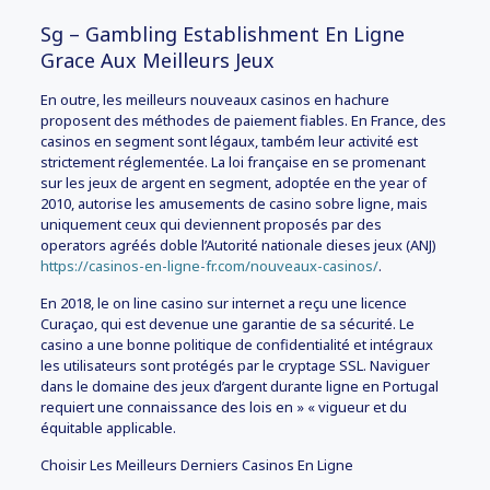
Sg – Gambling Establishment En Ligne
Grace Aux Meilleurs Jeux
En outre, les meilleurs nouveaux casinos en hachure
proposent des méthodes de paiement fiables. En France, des
casinos en segment sont légaux, também leur activité est
strictement réglementée. La loi française en se promenant
sur les jeux de argent en segment, adoptée en the year of
2010, autorise les amusements de casino sobre ligne, mais
uniquement ceux qui deviennent proposés par des
operators agréés doble l’Autorité nationale dieses jeux (ANJ)
https://casinos-en-ligne-fr.com/nouveaux-casinos/
.
En 2018, le on line casino sur internet a reçu une licence
Curaçao, qui est devenue une garantie de sa sécurité. Le
casino a une bonne politique de confidentialité et intégraux
les utilisateurs sont protégés par le cryptage SSL. Naviguer
dans le domaine des jeux d’argent durante ligne en Portugal
requiert une connaissance des lois en » « vigueur et du
équitable applicable.
Choisir Les Meilleurs Derniers Casinos En Ligne