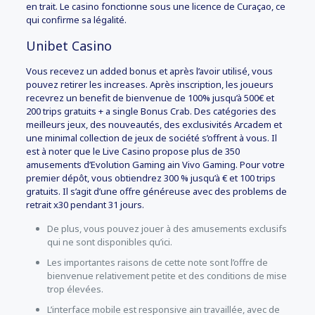
en trait. Le casino fonctionne sous une licence de Curaçao, ce
qui confirme sa légalité.
Unibet Casino
Vous recevez un added bonus et après l’avoir utilisé, vous
pouvez retirer les increases. Après inscription, les joueurs
recevrez un benefit de bienvenue de 100% jusqu’à 500€ et
200 trips gratuits + a single Bonus Crab. Des catégories des
meilleurs jeux, des nouveautés, des exclusivités Arcadem et
une minimal collection de jeux de société s’offrent à vous. Il
est à noter que le Live Casino propose plus de 350
amusements d’Evolution Gaming ain Vivo Gaming. Pour votre
premier dépôt, vous obtiendrez 300 % jusqu’à € et 100 trips
gratuits. Il s’agit d’une offre généreuse avec des problems de
retrait x30 pendant 31 jours.
De plus, vous pouvez jouer à des amusements exclusifs
qui ne sont disponibles qu’ici.
Les importantes raisons de cette note sont l’offre de
bienvenue relativement petite et des conditions de mise
trop élevées.
L’interface mobile est responsive ain travaillée, avec de