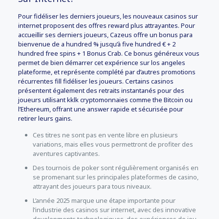
Pour fidéliser les derniers joueurs, les nouveaux casinos sur
internet proposent des offres reward plus attrayantes. Pour
accueillir ses derniers joueurs, Cazeus offre un bonus para
bienvenue de a hundred % jusqu’à five hundred € + 2
hundred free spins + 1 Bonus Crab. Ce bonus généreux vous
permet de bien démarrer cet expérience sur los angeles
plateforme, et représente complété par d’autres promotions
récurrentes fill fidéliser les joueurs. Certains casinos
présentent également des retraits instantanés pour des
joueurs utilisant kklk cryptomonnaies comme the Bitcoin ou
l’Ethereum, offrant une answer rapide et sécurisée pour
retirer leurs gains.
Ces titres ne sont pas en vente libre en plusieurs
variations, mais elles vous permettront de profiter des
aventures captivantes.
Des tournois de poker sont régulièrement organisés en
se promenant sur les principales plateformes de casino,
attrayant des joueurs para tous niveaux.
L’année 2025 marque une étape importante pour
l’industrie des casinos sur internet, avec des innovative
developments technologiques, des expériences de jeu