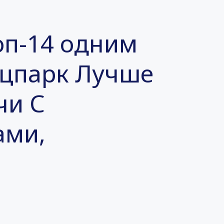
оп-14 одним
нцпарк Лучше
чи С
ами,