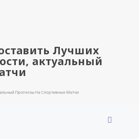
 составить Лучших
ости, актуальный
атчи
туальный Прогнозы На Спортивные Матчи