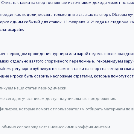
ь. Считать ставки на спорт основным источником дохода может толь
поединках недели, месяца только дня в ставках на спорт. Обзоры л
орки одним событий для ставок. 13 февраля 2025 года на стадионе «
алатасарай».
ен периодом проведения турнира или парой недель после празднич
амках отдельно взятого спортивного переломные. Рекомендуем заруч
makers регулярно публикуются самые ставки на спорт на сегодня спа
щие игроки быть освоить несложные стратегии, которые помогут оста
бликуем наши статьи периодически.
уже сегодня участникам доступны уникальные предложения.
фильтров, которые помогают пользователям отбирать материалы по в
ни) обычно сопровождаются невысокими коэффициентами.