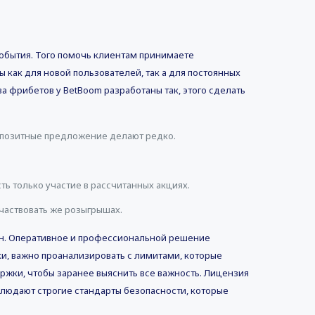
события. Того помочь клиентам принимаете
как для новой пользователей, так а для постоянных
 фрибетов у BetBoom разработаны так, этого сделать
депозитные предложение делают редко.
ь только участие в рассчитанных акциях.
частвовать же розыгрышах.
он. Оперативное и профессиональной решение
ки, важно проанализировать с лимитами, которые
ржки, чтобы заранее выяснить все важность. Лицензия
людают строгие стандарты безопасности, которые