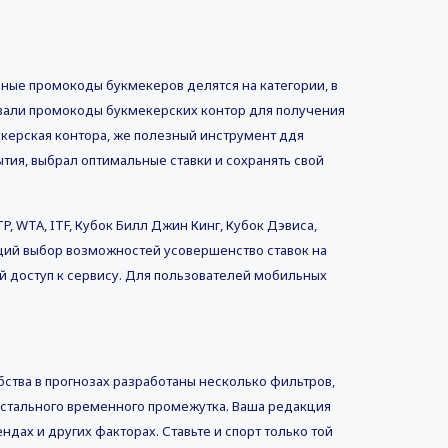
ные промокоды букмекеров делятся на категории, в
овали промокоды букмекерских контор для получения
керская контора, же полезный инструмент ддя
ытия, выбрал оптимальные ставки и сохранять свой
, WTA, ITF, Кубок Билл Джин Кинг, Кубок Дэвиса,
щий выбор возможностей усовершенство ставок на
ый доступ к сервису. Для пользователей мобильных
бства в прогнозах разработаны несколько фильтров,
остального временного промежутка. Ваша редакция
ндах и других факторах. Ставьте и спорт только той