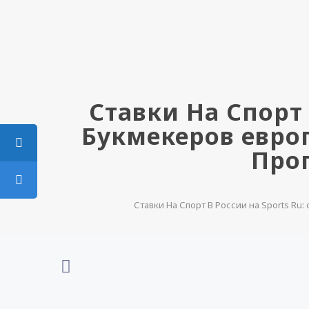
Ставки На Спорт 
Букмекеров евро
Про
Ставки На Спорт В России на Sports R