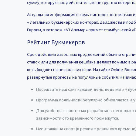
сумму, которую вас действительно не грустно потерят
Актуальная информация о самых интересного матчах и 
« легальных букмекерских конторах, дайджесты и подб
Европы, в котором «АЗ Алкмар» примет стамбульский «Г
Рейтинг Букмекеров
Срок действия известных предложений обычно огранич
ставок или для получения кешбэка делают помимо в р
весь бюджет на нескольких пари. На сайте Online-Book
развернутые прогнозы на популярные события. Начинаю
Посещайте наш сайт каждый день, ведь мы » « пу
Программа лояльности регулярно обновляется, а 
Для удобства в прогнозах разработаны несколько 
зависимости ото временного промежутка.
Live-ставки на спорт (в режиме реального време