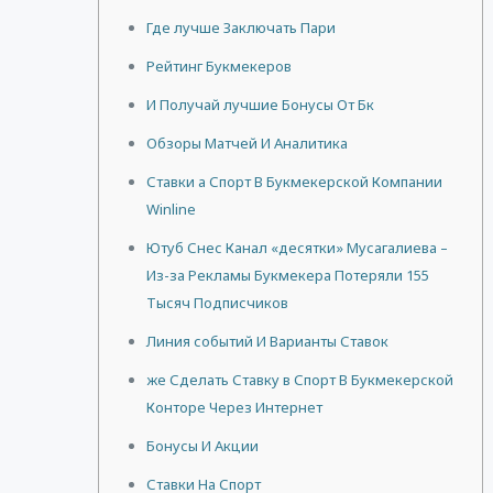
Где лучше Заключать Пари
Рейтинг Букмекеров
И Получай лучшие Бонусы От Бк
Обзоры Матчей И Аналитика
Ставки а Спорт В Букмекерской Компании
Winline
Ютуб Снес Канал «десятки» Мусагалиева –
Из-за Рекламы Букмекера Потеряли 155
Тысяч Подписчиков
Линия событий И Варианты Ставок
же Сделать Ставку в Спорт В Букмекерской
Конторе Через Интернет
Бонусы И Акции
Ставки На Спорт