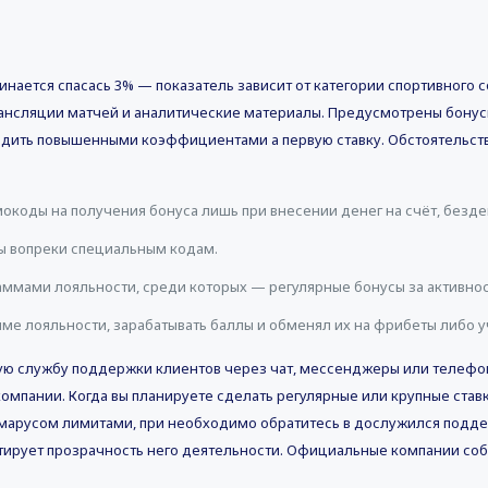
нается спасась 3% — показатель зависит от категории спортивного 
нсляции матчей и аналитические материалы. Предусмотрены бонусы 
бдить повышенными коэффициентами а первую ставку. Обстоятельства
окоды на получения бонуса лишь при внесении денег на счёт, без
ты вопреки специальным кодам.
ммами лояльности, среди которых — регулярные бонусы за активност
мме лояльности, зарабатывать баллы и обменял их на фрибеты либо у
ную службу поддержки клиентов через чат, мессенджеры или телеф
мпании. Когда вы планируете сделать регулярные или крупные став
омарусом лимитами, при необходимо обратитесь в дослужился подде
тирует прозрачность него деятельности. Официальные компании соб