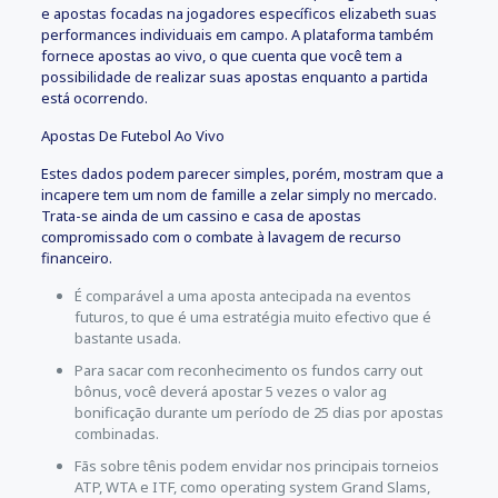
e apostas focadas na jogadores específicos elizabeth suas
performances individuais em campo. A plataforma também
fornece apostas ao vivo, o que cuenta que você tem a
possibilidade de realizar suas apostas enquanto a partida
está ocorrendo.
Apostas De Futebol Ao Vivo
Estes dados podem parecer simples, porém, mostram que a
incapere tem um nom de famille a zelar simply no mercado.
Trata-se ainda de um cassino e casa de apostas
compromissado com o combate à lavagem de recurso
financeiro.
É comparável a uma aposta antecipada na eventos
futuros, to que é uma estratégia muito efectivo que é
bastante usada.
Para sacar com reconhecimento os fundos carry out
bônus, você deverá apostar 5 vezes o valor ag
bonificação durante um período de 25 dias por apostas
combinadas.
Fãs sobre tênis podem envidar nos principais torneios
ATP, WTA e ITF, como operating system Grand Slams,