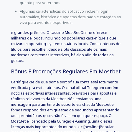
quanto para veteranos.
Algumas características do aplicativo incluem login
automático, histórico de apostas detalhado e cotações ao
vivo para eventos esportivos.
e grandes prêmios. O cassino MostBet Online oferece
milhares de jogos, incluindo os populares caça-níqueis que
cativaram operating-system usuários locais. Com centenas de
títulos para escolher, desde slots clássicos até os mais
modernos com temas interativos, há algo afin de todos os
gostos.
Bônus E Promoções Regulares Em Mostbet
Certifique-se de que some sort of sua conta está totalmente
verificada pra evitar atrasos. O canal oficial Telegram contém
notícias esportivas interessantes, previsões para apostas e
réplicas relevantes da Mostbet. Nós enviamos uma
mensagem para um time de suporte via chat da Mostbet e
fomos respondidos em questão de segundos apresentando
uma prontidão os quais não é vis em qualquer espaço. O
MostBet é licenciado pela Curaçao e-Gaming, uma dieses
licenças mais importantes do mundo. » « [newline]Popular