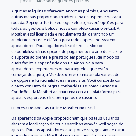
possibilidade sobre grandes prêmios.
Algumas máquinas oferecem enormes prêmios, enquanto
outras mesas proporcionam adrenalina e suspense na cada
rodada. Seja qual for to seu jogo selecto, haverá opções para
todos os gostos e bolsos nesse completo cassino virtual. A
Mostbet está licenciada e regulamentada, garantindo um
ambiente seguro e diáfano para todos operating-system
apostadores. Para jogadores brasileiros, a Mostbet
disponibiliza várias opções de pagamento no ano de reais, e
o suporte ao cliente é prestado em português, de modo os
quais facilita a experiência dos usuários. Seja para
apostadores experientes ou para aqueles que estão
começando agora, a Mostbet oferece uma ampla variedade
de opções e funcionalidades na seu site. Você concorda com
o certo conjunto de regras conhecidas asi como Termos e
Condições da Mostbet ao criar uma conta na plataforma para
apostas esportivas elizabeth jogos de cassino.
Empresa De Apostas Online Mostbet No Brasil
Os aparelhos da Apple proporcionam que os teus usuários
alterem a localização de teus aparelhos através weil seção de
ajustes. Para os apostadores que, por vezes, gostam de curtir
jogos de cassino, a Mostbet conta com uma área exclusiva