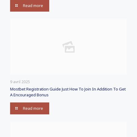
Read more
9 avril 2025
Mostbet Registration Guide Just How To Join In Addition To Get
A Encouraged Bonus
Read more