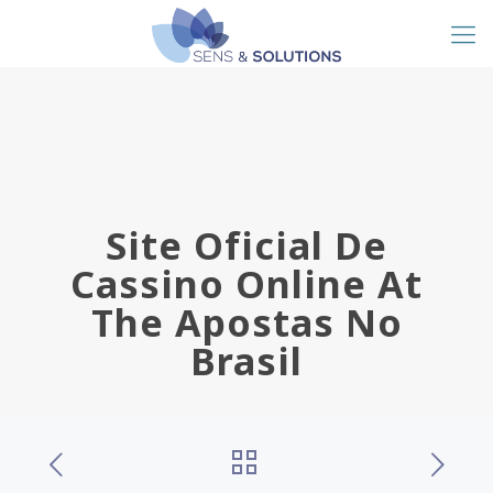
Site Oficial De
Cassino Online At
The Apostas No
Brasil