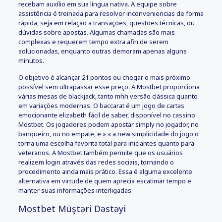
recebam auxílio em sua língua nativa. A equipe sobre
assistência é treinada para resolver inconveniencias de forma
rápida, seja em relação a transações, questões técnicas, ou
dúvidas sobre apostas. Algumas chamadas são mais
complexas e requerem tempo extra afin de serem
solucionadas, enquanto outras demoram apenas alguns
minutos.
O objetivo é alcançar 21 pontos ou chegar o mais próximo
possível sem ultrapassar esse preço. A Mostbet proporciona
várias mesas de blackjack, tanto mhh versão clássica quanto
em variações modernas. O baccarat é um jogo de cartas
emocionante elizabeth fácil de saber, disponível no cassino
Mostbet. Os jogadores podem apostar simply no jogador, no
banqueiro, ou no empate, e » « a new simplicidade do jogo o
torna uma escolha favorita total para iniciantes quanto para
veteranos. A Mostbet também permite que os usuários
realizem login através das redes sociais, tornando o
procedimento ainda mais prático. Essa é alguma excelente
alternativa em virtude de quem aprecia escatimar tempo e
manter suas informações interligadas.
Mostbet Müştəri Dəstəyi