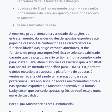
vencedora de teus tenistas de estimação.
Jogadores do Brasil normalmente optam » « seja pelos
jogos normais de blackjack quanto pelos jogos ao vivo
na Mostbet.
os mais buscados da casa.
A empresa proporciona uma variedade de opções de
entretenimento, abrangendo desde apostas esportivas até
jogos de cassino. Ele contém todas as características e
funcionalidades dasjenige versões anteriores, at the
funciona de programa impecável. Sua excelente usabilidade
garante que os jogadores não terão nenhuma complexidade
para utilizar u site. Além disso, vale ressaltar o qual a Mostbet
não possui um metodo específico para COMPUTER, portanto
o único método para acessar a plataforma de apostas é
ventosear ao site utilizando um navegador para sua
preferência. Para apoiar os jogadores em momentos difíceis
nas apostas esportivas, a Mostbet desenvolveu o bônus
Lucky Loser, que concede apostas grátis se você esteja numa
maré de casualidad.
Por O Qual Mostbet Não Está Funcionando?