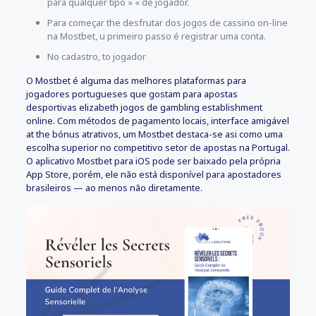
para qualquer tipo » « de jogador.
Para começar the desfrutar dos jogos de cassino on-line
na Mostbet, u primeiro passo é registrar uma conta.
No cadastro, to jogador
O Mostbet é alguma das melhores plataformas para
jogadores portugueses que gostam para apostas
desportivas elizabeth jogos de gambling establishment
online. Com métodos de pagamento locais, interface amigável
at the bónus atrativos, um Mostbet destaca-se asi como uma
escolha superior no competitivo setor de apostas na Portugal.
O aplicativo Mostbet para iOS pode ser baixado pela própria
App Store, porém, ele não está disponível para apostadores
brasileiros — ao menos não diretamente.