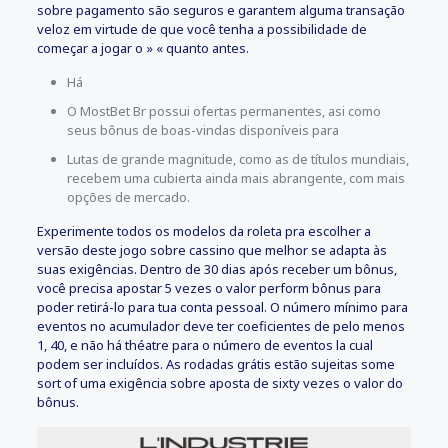
sobre pagamento são seguros e garantem alguma transação
veloz em virtude de que você tenha a possibilidade de
começar a jogar o » « quanto antes.
Há
O MostBet Br possui ofertas permanentes, asi como
seus bônus de boas-vindas disponíveis para
Lutas de grande magnitude, como as de títulos mundiais,
recebem uma cubierta ainda mais abrangente, com mais
opções de mercado.
Experimente todos os modelos da roleta pra escolher a
versão deste jogo sobre cassino que melhor se adapta às
suas exigências. Dentro de 30 dias após receber um bônus,
você precisa apostar 5 vezes o valor perform bônus para
poder retirá-lo para tua conta pessoal. O número mínimo para
eventos no acumulador deve ter coeficientes de pelo menos
1, 40, e não há théatre para o número de eventos la cual
podem ser incluídos. As rodadas grátis estão sujeitas some
sort of uma exigência sobre aposta de sixty vezes o valor do
bônus.