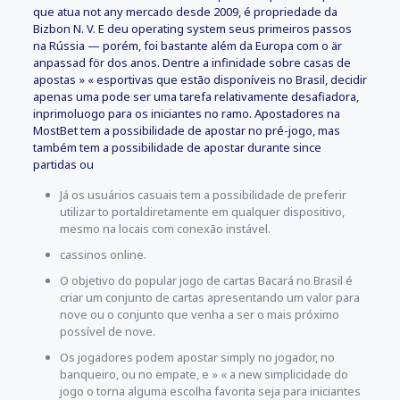
que atua not any mercado desde 2009, é propriedade da
Bizbon N. V. E deu operating system seus primeiros passos
na Rússia — porém, foi bastante além da Europa com o är
anpassad för dos anos. Dentre a infinidade sobre casas de
apostas » « esportivas que estão disponíveis no Brasil, decidir
apenas uma pode ser uma tarefa relativamente desafiadora,
inprimoluogo para os iniciantes no ramo. Apostadores na
MostBet tem a possibilidade de apostar no pré-jogo, mas
também tem a possibilidade de apostar durante since
partidas ou
Já os usuários casuais tem a possibilidade de preferir
utilizar to portaldiretamente em qualquer dispositivo,
mesmo na locais com conexão instável.
cassinos online.
O objetivo do popular jogo de cartas Bacará no Brasil é
criar um conjunto de cartas apresentando um valor para
nove ou o conjunto que venha a ser o mais próximo
possível de nove.
Os jogadores podem apostar simply no jogador, no
banqueiro, ou no empate, e » « a new simplicidade do
jogo o torna alguma escolha favorita seja para iniciantes