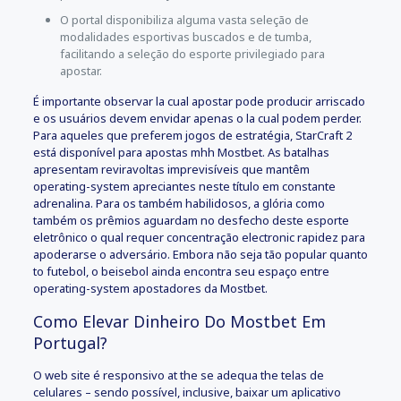
O portal disponibiliza alguma vasta seleção de
modalidades esportivas buscados e de tumba,
facilitando a seleção do esporte privilegiado para
apostar.
É importante observar la cual apostar pode producir arriscado
e os usuários devem envidar apenas o la cual podem perder.
Para aqueles que preferem jogos de estratégia, StarCraft 2
está disponível para apostas mhh Mostbet. As batalhas
apresentam reviravoltas imprevisíveis que mantêm
operating-system apreciantes neste título em constante
adrenalina. Para os também habilidosos, a glória como
também os prêmios aguardam no desfecho deste esporte
eletrônico o qual requer concentração electronic rapidez para
apoderarse o adversário. Embora não seja tão popular quanto
to futebol, o beisebol ainda encontra seu espaço entre
operating-system apostadores da Mostbet.
Como Elevar Dinheiro Do Mostbet Em
Portugal?
O web site é responsivo at the se adequa the telas de
celulares – sendo possível, inclusive, baixar um aplicativo