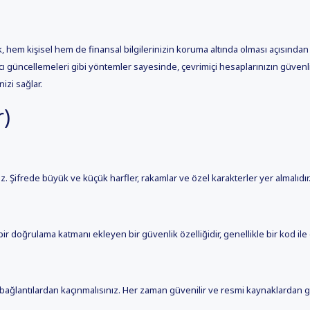
, hem kişisel hem de finansal bilgilerinizin koruma altında olması açısından b
cı güncellemeleri gibi yöntemler sayesinde, çevrimiçi hesaplarınızın güvenliği
izi sağlar.
r)
ız. Şifrede büyük ve küçük harfler, rakamlar ve özel karakterler yer almalıdır
r doğrulama katmanı ekleyen bir güvenlik özelliğidir, genellikle bir kod ile g
ağlantılardan kaçınmalısınız. Her zaman güvenilir ve resmi kaynaklardan gel