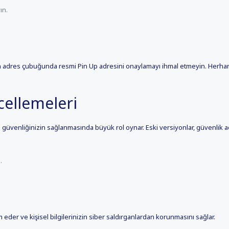
ın.
n adres çubuğunda resmi Pin Up adresini onaylamayı ihmal etmeyin. Herhangi
cellemeleri
ri güvenliğinizin sağlanmasında büyük rol oynar. Eski versiyonlar, güvenlik açı
.
 eder ve kişisel bilgilerinizin siber saldırganlardan korunmasını sağlar.