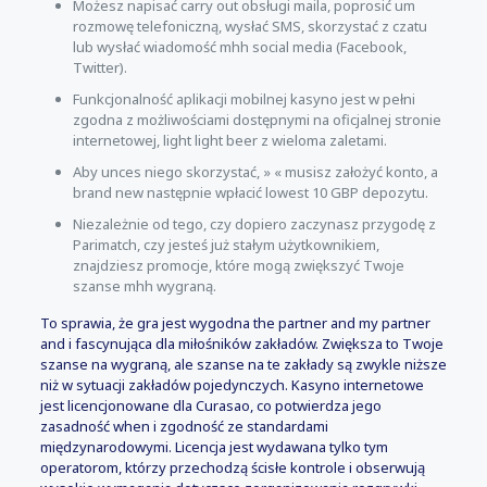
Możesz napisać carry out obsługi maila, poprosić um
rozmowę telefoniczną, wysłać SMS, skorzystać z czatu
lub wysłać wiadomość mhh social media (Facebook,
Twitter).
Funkcjonalność aplikacji mobilnej kasyno jest w pełni
zgodna z możliwościami dostępnymi na oficjalnej stronie
internetowej, light light beer z wieloma zaletami.
Aby unces niego skorzystać, » « musisz założyć konto, a
brand new następnie wpłacić lowest 10 GBP depozytu.
Niezależnie od tego, czy dopiero zaczynasz przygodę z
Parimatch, czy jesteś już stałym użytkownikiem,
znajdziesz promocje, które mogą zwiększyć Twoje
szanse mhh wygraną.
To sprawia, że ​​gra jest wygodna the partner and my partner
and i fascynująca dla miłośników zakładów. Zwiększa to Twoje
szanse na wygraną, ale szanse na te zakłady są zwykle niższe
niż w sytuacji zakładów pojedynczych. Kasyno internetowe
jest licencjonowane dla Curasao, co potwierdza jego
zasadność when i zgodność ze standardami
międzynarodowymi. Licencja jest wydawana tylko tym
operatorom, którzy przechodzą ścisłe kontrole i obserwują