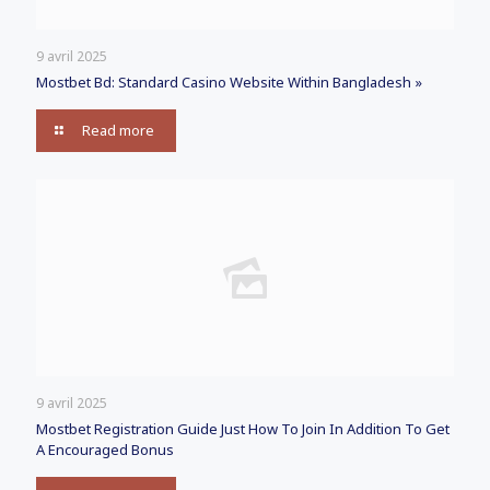
9 avril 2025
Mostbet Bd: Standard Casino Website Within Bangladesh »
Read more
9 avril 2025
Mostbet Registration Guide Just How To Join In Addition To Get
A Encouraged Bonus