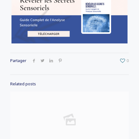
Partager
0
Related posts