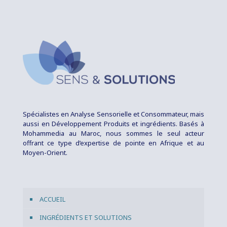
Spécialistes en Analyse Sensorielle et Consommateur, mais
aussi en Développement Produits et ingrédients. Basés à
Mohammedia au Maroc, nous sommes le seul acteur
offrant ce type d’expertise de pointe en Afrique et au
Moyen-Orient.
ACCUEIL
INGRÉDIENTS ET SOLUTIONS