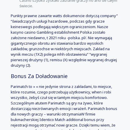
Casino szybko zyskało zaufanie graczy no ano de całym
świecie.
Punkty prawne zawarte watts dokumencie dotyczą company”
“świadczących usługi hazardowe, podczas gdy gracze
keineswegs podlegają większym ograniczeniom. Nasze
kasyno casino Gambling establishment Polska zostało
założone niedawno, t 2021 roku -polska. pl/. Nie wymagają
gigantycznego obrotu ani stawiania bardzo wysokich
zakładów, grunzochse w niektórych miejscach. Zakład na
wynik meczu (1X2) polega mhh obstawieniu” “wygranej
pierwszej drużyny (1), remisu (X) względnie wygranej drugiej
drużyny (2).
Bonus Za Doładowanie
Parimatch to » « nie jedynie strona z zakładami, to miejsce,
które rozumie, czego potrzebują użytkownicy, when i robi
wszystko, żebyś czuł się w tamtym miejscu komfortowo.
Szczególnym atutem Parimatch są gry na żywo, które
dostarczają niezrównanych emocji i wrażeń. Parimatch bonus
dla nowych graczy – warunki otrzymaniaW firmie
bukmacherskiej Identico Match additional bonus przy
rejestracji mogą otrzymać nowi gracze. Dzięki temu wiem, że