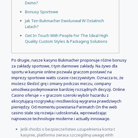
Demo?
Bonusy Sportowe
Jak Ten Bukmacher Ewoluował W Ostatnich
Latach?
Get In Touch With People For The Ideal High
Quality Custom Styles & Packaging Solutions
Po drugie, nasze kasyno Bukmacher proponuje różne bonusy
za zakłady sportowe, t tym darmowe zakłady. Na żywo dla
sportu w kasynie online pozwala graczom postawić na
imprezy sportowe watts czasie rzeczywistym. Oznacza to, że
możesz śledzić grę i zmiany podczas meczu, company
umożliwia podejmowanie bardziej rozsądnych decyzji. Online
Casino oferuje » « graczom szeroki wybór hazardu z
ekscytującą rozgrywką i możliwością wygrania prawdziwych
pieniędzy. Od momentu powstania Parimatch On the web
casino stale się rozwija i udoskonala, wprowadzając
najnowsze technologie moderne i actually innowacje.
Jeśli chodzi o bezpieczeństwo uzupełnienia konta t
kasynie, platforma zwraca szczególną uwagę mhh