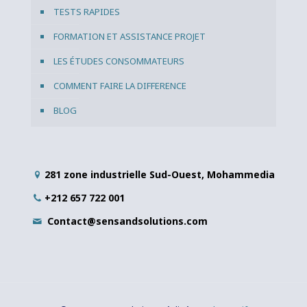
TESTS RAPIDES
FORMATION ET ASSISTANCE PROJET
LES ÉTUDES CONSOMMATEURS
COMMENT FAIRE LA DIFFERENCE
BLOG
281 zone industrielle Sud-Ouest, Mohammedia
+212 657 722 001
Contact@sensandsolutions.com