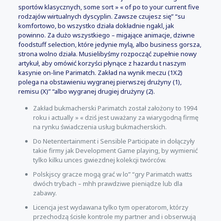
sportów klasycznych, some sort » « of po to your current five
rodzajów wirtualnych dyscyplin. Zawsze czujesz się” “su
komfortowo, bo wszystko działa dokładnie ngakl, jak
powinno. Za dużo wszystkiego – migające animacje, dziwne
foodstuff selection, które jedynie mylą, albo business gorsza,
strona wolno działa. Musielibyśmy rozpocząć zupełnie nowy
artykuł, aby omówić korzyści płynące z hazardu t naszym
kasynie on-line Parimatch. Zakład na wynik meczu (1X2)
polega na obstawieniu wygranej pierwszej drużyny (1),
remisu (X)” “albo wygranej drugiej drużyny (2).
Zakład bukmacherski Parimatch został założony to 1994
roku i actually » « dziś jest uważany za wiarygodną firmę
na rynku świadczenia usług bukmacherskich.
Do Netentertainment i Sensible Participate in dołączyły
takie firmy jak Development Game playing, by wymienić
tylko kilku unces gwiezdnej kolekcji twórców.
Polskjscy gracze mogą grać w lo” “gry Parimatch watts
dwóch trybach – mhh prawdziwe pieniądze lub dla
zabawy.
Licencja jest wydawana tylko tym operatorom, którzy
przechodzą ścisłe kontrole my partner and i obserwują