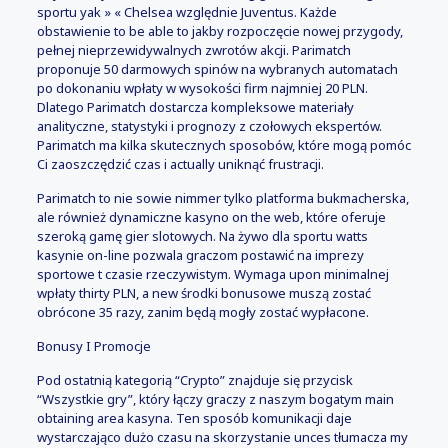
sportu yak » « Chelsea względnie Juventus. Każde
obstawienie to be able to jakby rozpoczęcie nowej przygody,
pełnej nieprzewidywalnych zwrotów akcji. Parimatch
proponuje 50 darmowych spinów na wybranych automatach
po dokonaniu wpłaty w wysokości firm najmniej 20 PLN.
Dlatego Parimatch dostarcza kompleksowe materiały
analityczne, statystyki i prognozy z czołowych ekspertów.
Parimatch ma kilka skutecznych sposobów, które mogą pomóc
Ci zaoszczędzić czas i actually uniknąć frustracji.
Parimatch to nie sowie nimmer tylko platforma bukmacherska,
ale również dynamiczne kasyno on the web, które oferuje
szeroką gamę gier slotowych. Na żywo dla sportu watts
kasynie on-line pozwala graczom postawić na imprezy
sportowe t czasie rzeczywistym. Wymaga upon minimalnej
wpłaty thirty PLN, a new środki bonusowe muszą zostać
obrócone 35 razy, zanim będą mogły zostać wypłacone.
Bonusy I Promocje
Pod ostatnią kategorią “Crypto” znajduje się przycisk
“Wszystkie gry”, który łączy graczy z naszym bogatym main
obtaining area kasyna. Ten sposób komunikacji daje
wystarczająco dużo czasu na skorzystanie unces tłumacza my