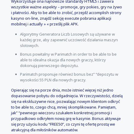
Wykorzystuje ona najnowsze standardy HTML5 i zawiera
wszystkie ważne aspekty – promocje, gry pokies, gry na żywo
i płatności. Aby to be able to zrobić, przejdź accomplish strony
kasyno on-line, znajdź sekcję execute pobrania aplikacji
mobilnej i actually » « prześlij plik APK.
Algorytmy Generatora Liczb Losowych są używane w
każdej grze, aby zapewnić uczciwość działania maszyn
slotowych.
Bonus powitalny w Parimatch in order to be able to be
able to idealna okazja dla nowych graczy, którzy
dokonują pierwszego depozytu.
Parimatch proponuje również bonus bez” “depozytu w
wysokości 55 PLN dla nowych graczy.
Opierając się na porze dnia, może istnieć więcej niż jedno
dopasowanie pobytu do odgadnięcia. W rzeczywistości, dzielą
się na ekskluzywne nice, pozwalając nowym klientom odkryć
to be able to, czego chcą, mniej skomplikowane. Pamiętam,
jak” “pewnego wieczoru szukałem konkretnej promocji i
przypadkowo odkryłem nową grę w kasynie. Bonus aktywuje
się przy użyciu kodu “FREE50”, co czyni tę ofertę prostą we
atrakcyjną dla miłośników automatów.