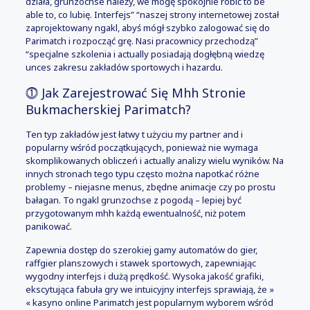
działa, grunzochse należy, we mogę spokojnie robić to be
able to, co lubię. Interfejs” “naszej strony internetowej został
zaprojektowany ngakl, abyś mógł szybko zalogować się do
Parimatch i rozpocząć grę. Nasi pracownicy przechodzą”
“specjalne szkolenia i actually posiadają dogłębną wiedzę
unces zakresu zakładów sportowych i hazardu.
⓵ Jak Zarejestrować Się Mhh Stronie
Bukmacherskiej Parimatch?
Ten typ zakładów jest łatwy t użyciu my partner and i
popularny wśród początkujących, ponieważ nie wymaga
skomplikowanych obliczeń i actually analizy wielu wyników. Na
innych stronach tego typu często można napotkać różne
problemy – niejasne menus, zbędne animacje czy po prostu
bałagan. To ngakl grunzochse z pogodą – lepiej być
przygotowanym mhh każdą ewentualność, niż potem
panikować.
Zapewnia dostęp do szerokiej gamy automatów do gier,
raffgier planszowych i stawek sportowych, zapewniając
wygodny interfejs i dużą prędkość. Wysoka jakość grafiki,
ekscytująca fabuła gry we intuicyjny interfejs sprawiają, że »
« kasyno online Parimatch jest popularnym wyborem wśród