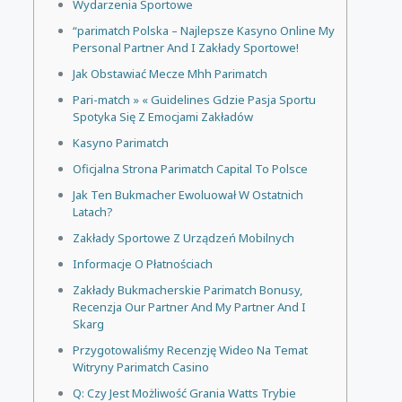
Wydarzenia Sportowe
“parimatch Polska – Najlepsze Kasyno Online My
Personal Partner And I Zakłady Sportowe!
Jak Obstawiać Mecze Mhh Parimatch
Pari-match » « Guidelines Gdzie Pasja Sportu
Spotyka Się Z Emocjami Zakładów
Kasyno Parimatch
Oficjalna Strona Parimatch Capital To Polsce
Jak Ten Bukmacher Ewoluował W Ostatnich
Latach?
Zakłady Sportowe Z Urządzeń Mobilnych
Informacje O Płatnościach
Zakłady Bukmacherskie Parimatch Bonusy,
Recenzja Our Partner And My Partner And I
Skarg
Przygotowaliśmy Recenzję Wideo Na Temat
Witryny Parimatch Casino
Q: Czy Jest Możliwość Grania Watts Trybie