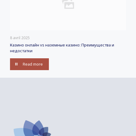
8 avril 2025
Казино онлайн vs наземные казино: Преимущества и
недостатки
Read more