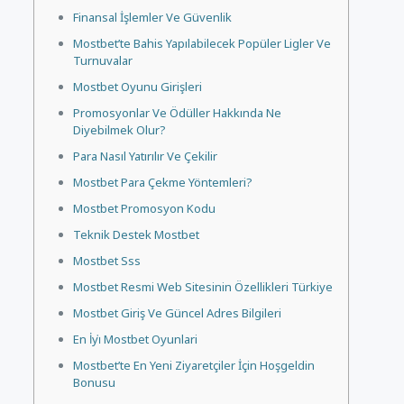
Finansal İşlemler Ve Güvenlik
Mostbet’te Bahis Yapılabilecek Popüler Ligler Ve
Turnuvalar
Mostbet Oyunu Girişleri
Promosyonlar Ve Ödüller Hakkında Ne
Diyebilmek Olur?
Para Nasıl Yatırılır Ve Çekilir
Mostbet Para Çekme Yöntemleri?
Mostbet Promosyon Kodu
Teknik Destek Mostbet
Mostbet Sss
Mostbet Resmi Web Sitesinin Özellikleri Türkiye
Mostbet Giriş Ve Güncel Adres Bilgileri
En İyi̇ Mostbet Oyunlari
Mostbet’te En Yeni Ziyaretçiler İçin Hoşgeldin
Bonusu