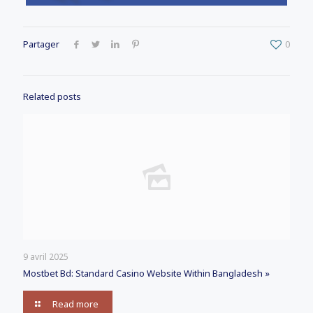
Partager
0
Related posts
9 avril 2025
Mostbet Bd: Standard Casino Website Within Bangladesh »
Read more