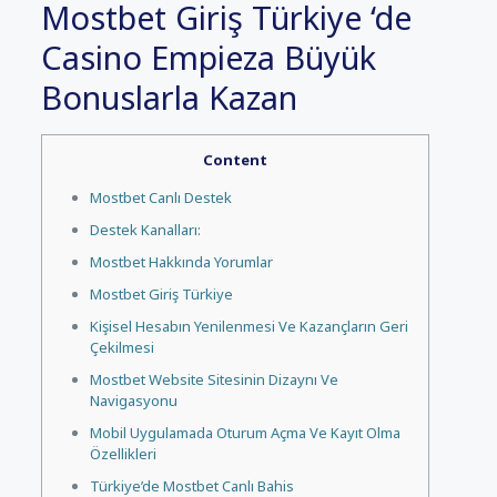
Mostbet Giriş Türkiye ‘de
Casino Empieza Büyük
Bonuslarla Kazan
Content
Mostbet Canlı Destek
Destek Kanalları:
Mostbet Hakkında Yorumlar
Mostbet Giriş Türkiye
Kişisel Hesabın Yenilenmesi Ve Kazançların Geri
Çekilmesi
Mostbet Website Sitesinin Dizaynı Ve
Navigasyonu
Mobil Uygulamada Oturum Açma Ve Kayıt Olma
Özellikleri
Türkiye’de Mostbet Canlı Bahis