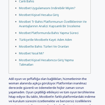
Canlı Bahis
Mostbet Uygulamasını Indirebilir Miyim?
Mostbet Kişisel Hesaba Giriş
Mostbet Tr Bahis Platformunun Özelliklerinin Ve
Avantajlarının Analizi: Kapsamlı Bir Inceleme
Mostbet Platformunda Bahis Yapma Süreci
Türkiye’de Mostbet’e Kayıt: Adım Adım
Mostbet’te Bahis Türleri Ve Oranları
Mostbet Yasal Mı?
Mostbet Kişisel Hesabınıza Giriş Yapma
Talimatları
Adil oyun ve şeffaflığa olan bağlılıkları, hizmetlerinin the
woman alanında açıkça görülüyor. Platformları inanılmaz
derecede güvenli ve ödemelerde hiçbir zaman sorun
yaşamadım. Oyun çeşitliliği etkileyici ve tüm oyun tercihlerime
hitap ediyor. Bu tablo, Mostbet’in farklı platformlardaki indirme
ve kurulum sürecini özetlemekte ve benzersiz özelliklerini