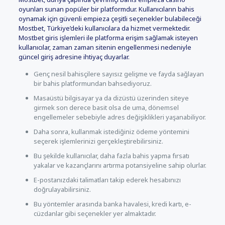
oyunları sunan popüler bir platformdur. Kullanıcıların bahis
oynamak için güvenli empieza çeşitli seçenekler bulabileceği
Mostbet, Türkiye’deki kullanıcılara da hizmet vermektedir.
Mostbet giris işlemleri ile platforma erişim sağlamak isteyen
kullanıcılar, zaman zaman sitenin engellenmesi nedeniyle
güncel giriş adresine ihtiyaç duyarlar.
Genç nesil bahisçilere sayısız gelişme ve fayda sağlayan
bir bahis platformundan bahsediyoruz.
Masaüstü bilgisayar ya da dizüstü üzerinden siteye
girmek son derece basit olsa de uma, dönemsel
engellemeler sebebiyle adres değişiklikleri yaşanabiliyor.
Daha sonra, kullanmak istediğiniz ödeme yöntemini
seçerek işlemlerinizi gerçekleştirebilirsiniz.
Bu şekilde kullanıcılar, daha fazla bahis yapma fırsatı
yakalar ve kazançlarını artırma potansiyeline sahip olurlar.
E-postanızdaki talimatları takip ederek hesabınızı
doğrulayabilirsiniz.
Bu yöntemler arasında banka havalesi, kredi kartı, e-
cüzdanlar gibi seçenekler yer almaktadır.