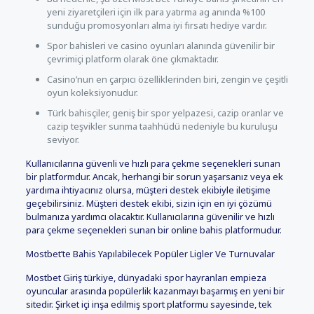
yeni ziyaretçileri için ilk para yatırma ag anında %100
sunduğu promosyonları alma iyi fırsatı hediye vardır.
Spor bahisleri ve casino oyunları alanında güvenilir bir
çevrimiçi platform olarak öne çıkmaktadır.
Casino’nun en çarpıcı özelliklerinden biri, zengin ve çeşitli
oyun koleksiyonudur.
Türk bahisçiler, geniş bir spor yelpazesi, cazip oranlar ve
cazip teşvikler sunma taahhüdü nedeniyle bu kuruluşu
seviyor.
Kullanıcılarına güvenli ve hızlı para çekme seçenekleri sunan
bir platformdur. Ancak, herhangi bir sorun yaşarsanız veya ek
yardıma ihtiyacınız olursa, müşteri destek ekibiyle iletişime
geçebilirsiniz. Müşteri destek ekibi, sizin için en iyi çözümü
bulmanıza yardımcı olacaktır. Kullanıcılarına güvenilir ve hızlı
para çekme seçenekleri sunan bir online bahis platformudur.
Mostbet’te Bahis Yapılabilecek Popüler Ligler Ve Turnuvalar
Mostbet Giriş türkiye, dünyadaki spor hayranları empieza
oyuncular arasında popülerlik kazanmayı başarmış en yeni bir
sitedir. Şirket içi inşa edilmiş sport platformu sayesinde, tek