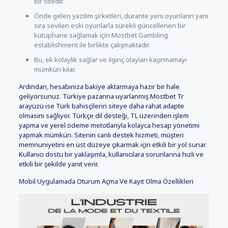
bir sitedir.
Önde gelen yazılım şirketleri, durante yeni oyunların yanı
sıra sevilen eski oyunlarla sürekli güncellenen bir
kütüphane sağlamak için Mostbet Gambling
establishment ile birlikte çalışmaktadır.
Bu, ek kolaylık sağlar ve ilginç olayları kaçırmamayı
mümkün kılar.
Ardından, hesabınıza bakiye aktarmaya hazır bir hale
geliyorsunuz. Türkiye pazarına uyarlanmış Mostbet Tr
arayüzü ise Türk bahisçilerin siteye daha rahat adapte
olmasını sağlıyor. Türkçe dil desteği, TL üzerinden işlem
yapma ve yerel ödeme metotlarıyla kolayca hesap yönetimi
yapmak mümkün. Sitenin canlı destek hizmeti, müşteri
memnuniyetini en üst düzeye çıkarmak için etkili bir yol sunar.
Kullanıcı dostu bir yaklaşımla, kullanıcılara sorunlarına hızlı ve
etkili bir şekilde yanıt verir.
Mobil Uygulamada Oturum Açma Ve Kayıt Olma Özellikleri