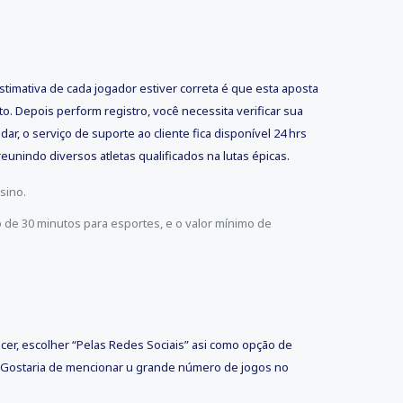
timativa de cada jogador estiver correta é que esta aposta
. Depois perform registro, você necessita verificar sua
r, o serviço de suporte ao cliente fica disponível 24 hrs
unindo diversos atletas qualificados na lutas épicas.
sino.
de 30 minutos para esportes, e o valor mínimo de
ecer, escolher “Pelas Redes Sociais” asi como opção de
s. Gostaria de mencionar u grande número de jogos no