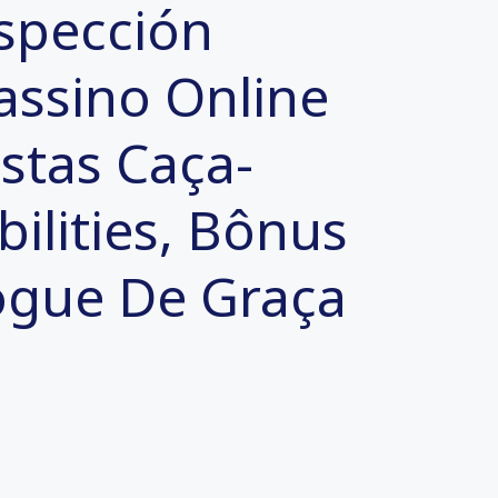
nspección
assino Online
stas Caça-
ilities, Bônus
Jogue De Graça