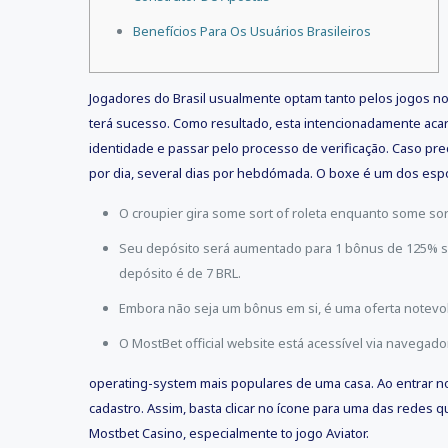
Benefícios Para Os Usuários Brasileiros
Jogadores do Brasil usualmente optam tanto pelos jogos nor
terá sucesso. Como resultado, esta intencionadamente acarr
identidade e passar pelo processo de verificação. Caso prec
por dia, several dias por hebdómada. O boxe é um dos espor
O croupier gira some sort of roleta enquanto some sor
Seu depósito será aumentado para 1 bônus de 125% se 
depósito é de 7 BRL.
Embora não seja um bônus em si, é uma oferta notevole
O MostBet official website está acessível via navegad
operating-system mais populares de uma casa. Ao entrar no 
cadastro. Assim, basta clicar no ícone para uma das redes
Mostbet Casino, especialmente to jogo Aviator.