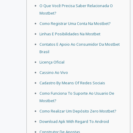
O Que Você Precisa Saber Relacionada O
Mostbet?
Como Registrar Uma Conta Na Mostbet?
Linhas E Posibilidades Na Mostbet
Contatos E Apoio Ao Consumidor Da Mostbet
Brasil
Licença Oficial
Cassino Ao Vivo
Cadastro By Means Of Redes Sociais
Como Funciona To Suporte Ao Usuario De
Mostbet?
Como Realizar Um Depósito Zero Mostbet?
Download Apk With Regard To Android
Construtor De Apostas