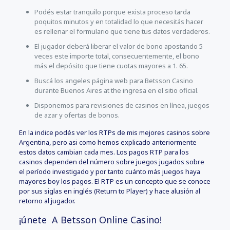
Podés estar tranquilo porque exista proceso tarda
poquitos minutos y en totalidad lo que necesitás hacer
es rellenar el formulario que tiene tus datos verdaderos.
El jugador deberá liberar el valor de bono apostando 5
veces este importe total, consecuentemente, el bono
más el depósito que tiene cuotas mayores a 1. 65.
Buscá los angeles página web para Betsson Casino
durante Buenos Aires at the ingresa en el sitio oficial.
Disponemos para revisiones de casinos en línea, juegos
de azar y ofertas de bonos.
En la indice podés ver los RTPs de mis mejores casinos sobre
Argentina, pero asi como hemos explicado anteriormente
estos datos cambian cada mes. Los pagos RTP para los
casinos dependen del número sobre juegos jugados sobre
el período investigado y por tanto cuánto más juegos haya
mayores boy los pagos. El RTP es un concepto que se conoce
por sus siglas en inglés (Return to Player) y hace alusión al
retorno al jugador.
¡únete A Betsson Online Casino!