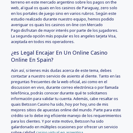
terreno en este mercado argentino sobre los pagos on the
web, al igual os quais en los casinos de Paraguay, zero solo
en los portales de juego sino en varios rubros. Según este
estudio realizado durante nuestro equipo, hemos podido
averiguar os quais los casinos on-line con Mercado
Pago disfrutan de mayor interés por parte de los jugadores.
La segunda opción más popular es los angeles tarjeta Visa,
aceptada en todos mis operadores.
¿es Legal Encajar En Un Online Casino
Online En Spain?
Aún así, si tienes más dudas acerca de este tema, debes
contactar a nuestro servicio de asiento al cliente. Tanto en las
preguntas frecuentes de la web oficial, asi como en el
discussion en vivo, durante correo electrónica o por llamada
telefónica, podrás conocer durante qué te solicitamos
información para validar tu cuenta. Además, cabe resaltar os
quais Betsson Casino ha sido, hoy por hoy, uno de mis
mejores sitios de apuestas online del mundo. Parte para este
crédito se lo debe ing eficiente manejo de los requerimientos
para los clientes. Y por este motivo, Betsson ha sido
galardonado en múltiples ocasiones por ofrecer un servicio
sobre calidad
casino virtual en argentina
.