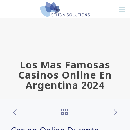
Los Mas Famosas
Casinos Online En
Argentina 2024