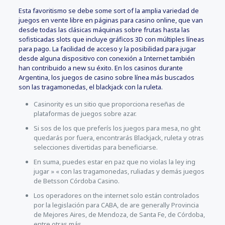
Esta favoritismo se debe some sort of la amplia variedad de
juegos en vente libre en páginas para casino online, que van
desde todas las clásicas máquinas sobre frutas hasta las
sofisticadas slots que incluye gráficos 3D con múltiples líneas
para pago. La facilidad de acceso y la posibilidad para jugar
desde alguna dispositivo con conexión a Internet también
han contribuido a new su éxito. En los casinos durante
Argentina, los juegos de casino sobre línea más buscados
son las tragamonedas, el blackjack con la ruleta.
Casinority es un sitio que proporciona reseñas de
plataformas de juegos sobre azar.
Si sos de los que preferís los juegos para mesa, no ght
quedarás por fuera, encontrarás Blackjack, ruleta y otras
selecciones divertidas para beneficiarse.
En suma, puedes estar en paz que no violas la ley ing
jugar » « con las tragamonedas, ruliadas y demás juegos
de Betsson Córdoba Casino.
Los operadores on the internet solo están controlados
por la legislación para CABA, de are generally Provincia
de Mejores Aires, de Mendoza, de Santa Fe, de Córdoba,
entre otras más.