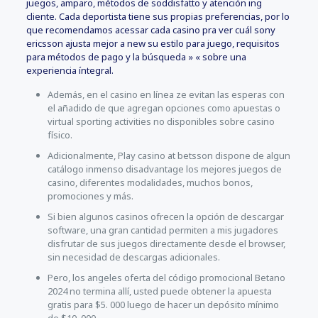
juegos, amparo, métodos de soddisfatto y atención ing
cliente. Cada deportista tiene sus propias preferencias, por lo
que recomendamos acessar cada casino pra ver cuál sony
ericsson ajusta mejor a new su estilo para juego, requisitos
para métodos de pago y la búsqueda » « sobre una
experiencia íntegral.
Además, en el casino en línea ze evitan las esperas con
el añadido de que agregan opciones como apuestas o
virtual sporting activities no disponibles sobre casino
físico.
Adicionalmente, Play casino at betsson dispone de algun
catálogo inmenso disadvantage los mejores juegos de
casino, diferentes modalidades, muchos bonos,
promociones y más.
Si bien algunos casinos ofrecen la opción de descargar
software, una gran cantidad permiten a mis jugadores
disfrutar de sus juegos directamente desde el browser,
sin necesidad de descargas adicionales.
Pero, los angeles oferta del código promocional Betano
2024 no termina allí, usted puede obtener la apuesta
gratis para $5. 000 luego de hacer un depósito mínimo