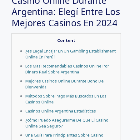
Casino Online Durante
Argentina: Elegí Entre Los
Mejores Casinos En 2024
Content
¿es Legal Encajar En Un Gambling Establishment
Online En Perú?
Los Mas Recomendables Casinos Online Por
Dinero Real Sobre Argentina
Mejores Casinos Online Durante Bono De
Bienvenida
Métodos Sobre Pago Más Buscados En Los
Casinos Online
Casinos Online Argentina Estadísticas
¿cómo Puedo Asegurarme De Que El Casino
Online Sea Seguro?
Una Guía Para Principiantes Sobre Casino