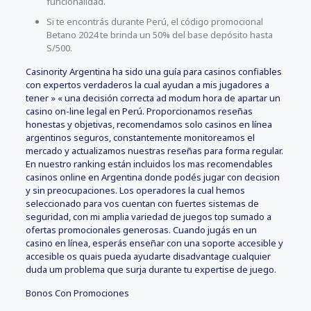
funcionalidad.
Si te encontrás durante Perú, el código promocional
Betano 2024 te brinda un 50% del base depósito hasta
S/500.
Casinority Argentina ha sido una guía para casinos confiables
con expertos verdaderos la cual ayudan a mis jugadores a
tener » « una decisión correcta ad modum hora de apartar un
casino on-line legal en Perú. Proporcionamos reseñas
honestas y objetivas, recomendamos solo casinos en línea
argentinos seguros, constantemente monitoreamos el
mercado y actualizamos nuestras reseñas para forma regular.
En nuestro ranking están incluidos los mas recomendables
casinos online en Argentina donde podés jugar con decision
y sin preocupaciones. Los operadores la cual hemos
seleccionado para vos cuentan con fuertes sistemas de
seguridad, con mi amplia variedad de juegos top sumado a
ofertas promocionales generosas. Cuando jugás en un
casino en línea, esperás enseñar con una soporte accesible y
accesible os quais pueda ayudarte disadvantage cualquier
duda um problema que surja durante tu expertise de juego.
Bonos Con Promociones