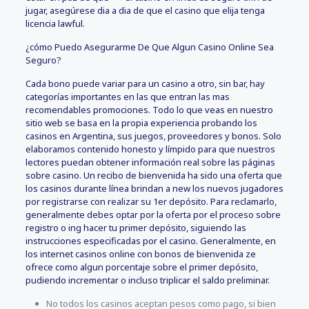
jugar, asegúrese dia a dia de que el casino que elija tenga
licencia lawful.
¿cómo Puedo Asegurarme De Que Algun Casino Online Sea
Seguro?
Cada bono puede variar para un casino a otro, sin bar, hay
categorías importantes en las que entran las mas
recomendables promociones. Todo lo que veas en nuestro
sitio web se basa en la propia experiencia probando los
casinos en Argentina, sus juegos, proveedores y bonos. Solo
elaboramos contenido honesto y límpido para que nuestros
lectores puedan obtener información real sobre las páginas
sobre casino. Un recibo de bienvenida ha sido una oferta que
los casinos durante línea brindan a new los nuevos jugadores
por registrarse con realizar su 1er depósito. Para reclamarlo,
generalmente debes optar por la oferta por el proceso sobre
registro o ing hacer tu primer depósito, siguiendo las
instrucciones especificadas por el casino. Generalmente, en
los internet casinos online con bonos de bienvenida ze
ofrece como algun porcentaje sobre el primer depósito,
pudiendo incrementar o incluso triplicar el saldo preliminar.
No todos los casinos aceptan pesos como pago, si bien