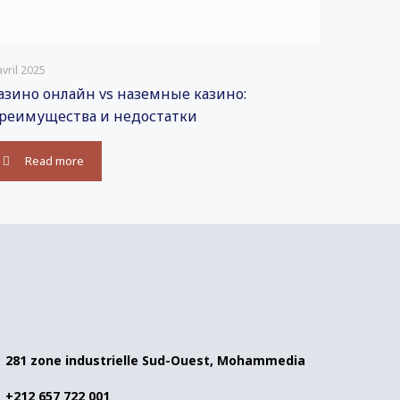
avril 2025
азино онлайн vs наземные казино:
реимущества и недостатки
Read more
281 zone industrielle Sud-Ouest, Mohammedia
+212 657 722 001