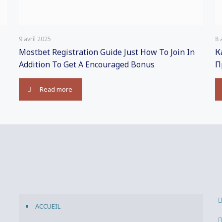
9 avril 2025
8 
Mostbet Registration Guide Just How To Join In
К
Addition To Get A Encouraged Bonus
П
Read more
ACCUEIL