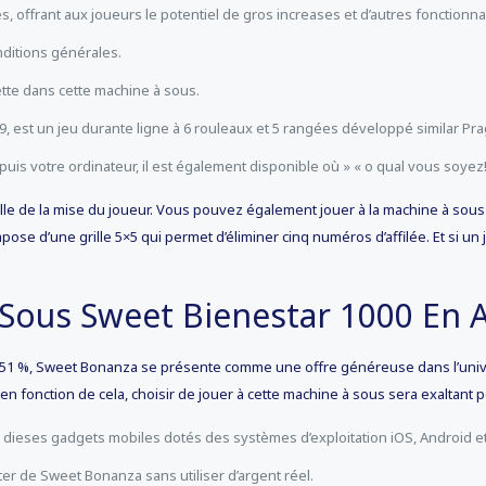
s, offrant aux joueurs le potentiel de gros increases et d’autres fonctionnal
nditions générales.
ette dans cette machine à sous.
est un jeu durante ligne à 6 rouleaux et 5 rangées développé similar Prag
is votre ordinateur, il est également disponible où » « o qual vous soyez
aille de la mise du joueur. Vous pouvez également jouer à la machine à sou
e d’une grille 5×5 qui permet d’éliminer cinq numéros d’affilée. Et si un jo
 Sous Sweet Bienestar 1000 En 
, 51 %, Sweet Bonanza se présente comme une offre généreuse dans l’univ
 en fonction de cela, choisir de jouer à cette machine à sous sera exaltant p
dieses gadgets mobiles dotés des systèmes d’exploitation iOS, Android 
ter de Sweet Bonanza sans utiliser d’argent réel.