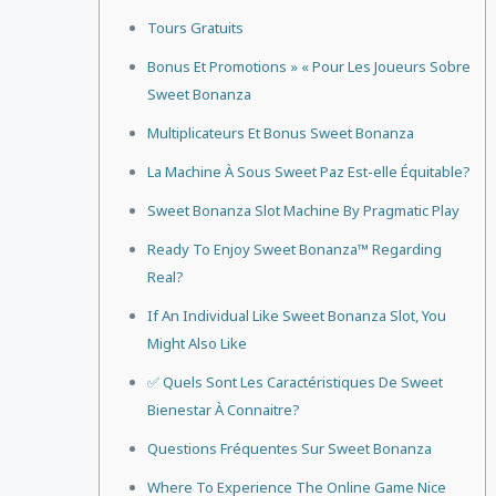
Tours Gratuits
Bonus Et Promotions » « Pour Les Joueurs Sobre
Sweet Bonanza
Multiplicateurs Et Bonus Sweet Bonanza
La Machine À Sous Sweet Paz Est-elle Équitable?
Sweet Bonanza Slot Machine By Pragmatic Play
Ready To Enjoy Sweet Bonanza™ Regarding
Real?
If An Individual Like Sweet Bonanza Slot, You
Might Also Like
✅ Quels Sont Les Caractéristiques De Sweet
Bienestar À Connaitre?
Questions Fréquentes Sur Sweet Bonanza
Where To Experience The Online Game Nice