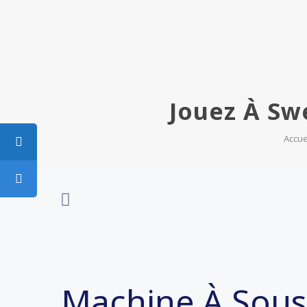
Jouez À Sw
Accue
Machine À Sous