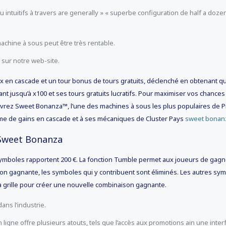
intuitifs à travers are generally » « superbe configuration de half a doze
machine à sous peut être très rentable.
sur notre web-site.
ux en cascade et un tour bonus de tours gratuits, déclenché en obtenant q
ant jusqu’à x100 et ses tours gratuits lucratifs. Pour maximiser vos chance
uvrez Sweet Bonanza™, l’une des machines à sous les plus populaires de 
tème de gains en cascade et à ses mécaniques de Cluster Pays
sweet bonan
 Sweet Bonanza
 symboles rapportent 200 €. La fonction Tumble permet aux joueurs de gagne
gagnante, les symboles qui y contribuent sont éliminés. Les autres symbol
a grille pour créer une nouvelle combinaison gagnante.
ans l’industrie.
igne offre plusieurs atouts, tels que l’accès aux promotions ain une interf