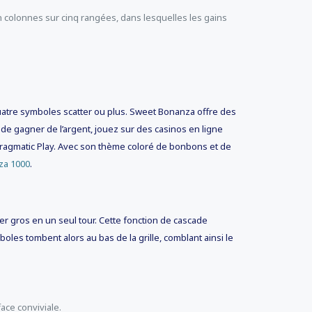
n colonnes sur cinq rangées, dans lesquelles les gains
uatre symboles scatter ou plus. Sweet Bonanza offre des
s de gagner de l’argent, jouez sur des casinos en ligne
Pragmatic Play. Avec son thème coloré de bonbons et de
za 1000
.
r gros en un seul tour. Cette fonction de cascade
es tombent alors au bas de la grille, comblant ainsi le
ace conviviale.