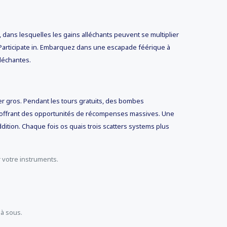
 dans lesquelles les gains alléchants peuvent se multiplier
 Participate in. Embarquez dans une escapade féérique à
lléchantes.
er gros. Pendant les tours gratuits, des bombes
ux, offrant des opportunités de récompenses massives. Une
dition. Chaque fois os quais trois scatters systems plus
r votre instruments.
 à sous.