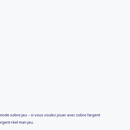
 mode sobre jeu – si vous voulez jouer avec sobre l’argent
rgent réel man jeu.