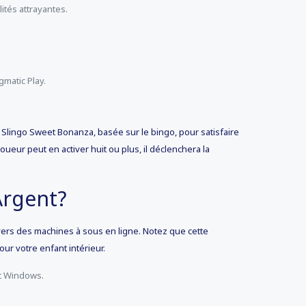
ités attrayantes.
matic Play.
!
s Slingo Sweet Bonanza, basée sur le bingo, pour satisfaire
ueur peut en activer huit ou plus, il déclenchera la
Argent?
ers des machines à sous en ligne. Notez que cette
our votre enfant intérieur.
et Windows.