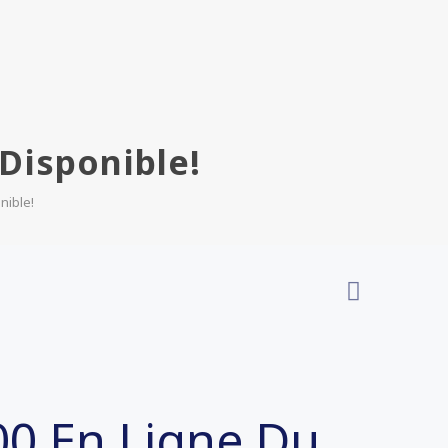
Disponible!
nible!
00 En Ligne Du