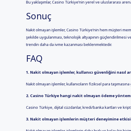
Bu yaklaşımlar, Casino Türkiye’nin yerel ve uluslararası aren
Sonuç
Nakit olmayan işlemler, Casino Türkiye’nin hem müşteri memnu
şekilde uygulanması, teknolojik altyapının güçlendirilmesi v
trendin daha da ivme kazanması beklenmektedir.
FAQ
1. Nakit olmayan işlemler, kullanıcı güvenliğini nasıl ar
Nakit olmayan işlemler, kullanıcıların fiziksel para taşımasına ge
2. Casino Türkiye hangi nakit olmayan ödeme yönteml
Casino Türkiye, dijital cüzdanlar, kredi/banka kartları ve kri
3. Nakit olmayan işlemlerin müşteri deneyimine etkisi
Nakit olmayan işlemler, işlemlerin daha hızlı ve kolay bir bi