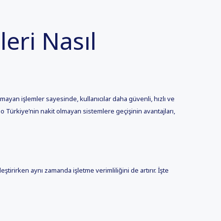
eri Nasıl
mayan işlemler sayesinde, kullanıcılar daha güvenli, hızlı ve
o Türkiye’nin nakit olmayan sistemlere geçişinin avantajları,
irirken aynı zamanda işletme verimliliğini de artırır. İşte