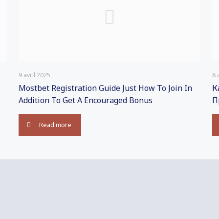
9 avril 2025
8 
Mostbet Registration Guide Just How To Join In
К
Addition To Get A Encouraged Bonus
П
Read more