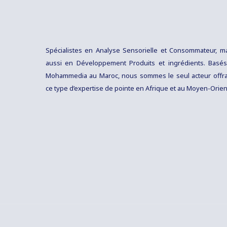
Spécialistes en Analyse Sensorielle et Consommateur, m
aussi en Développement Produits et ingrédients. Basé
Mohammedia au Maroc, nous sommes le seul acteur offr
ce type d’expertise de pointe en Afrique et au Moyen-Orien