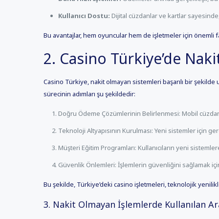
Kullanıcı Dostu:
Dijital cüzdanlar ve kartlar sayesinde,
Bu avantajlar, hem oyuncular hem de işletmeler için önemli f
2. Casino Türkiye’de Nak
Casino Türkiye, nakit olmayan sistemleri başarılı bir şekilde 
sürecinin adımları şu şekildedir:
Doğru Ödeme Çözümlerinin Belirlenmesi: Mobil cüzdanlar, 
Teknoloji Altyapısının Kurulması: Yeni sistemler için ger
Müşteri Eğitim Programları: Kullanıcıların yeni sistemler
Güvenlik Önlemleri: İşlemlerin güvenliğini sağlamak için
Bu şekilde, Türkiye’deki casino işletmeleri, teknolojik yenili
3. Nakit Olmayan İşlemlerde Kullanılan Ar