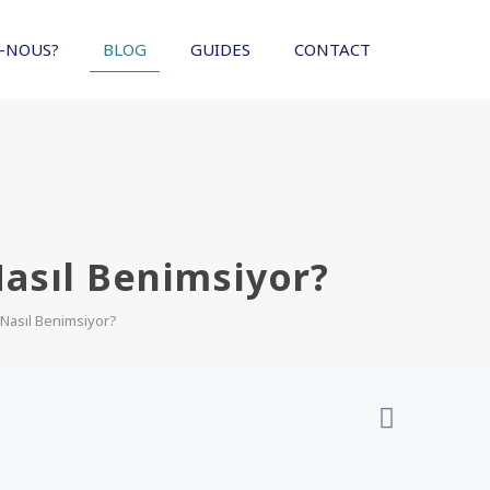
-NOUS?
BLOG
GUIDES
CONTACT
Nasıl Benimsiyor?
 Nasıl Benimsiyor?