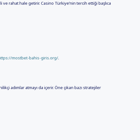
 ve rahat hale getirir. Casino Türkiye’nin tercih ettiği başlıca
https://mostbet-bahis-giris.org/
.
kçi adımlar atmayı da içerir. Öne çıkan bazı stratejiler