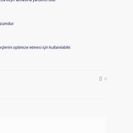
çözümdür.
erini optimize etmesi için kullanılabilir.
0