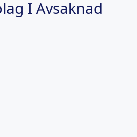
olag I Avsaknad