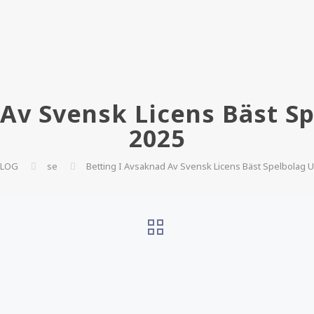
Av Svensk Licens Bäst S
2025
BLOG
se
Betting I Avsaknad Av Svensk Licens Bäst Spelbolag U