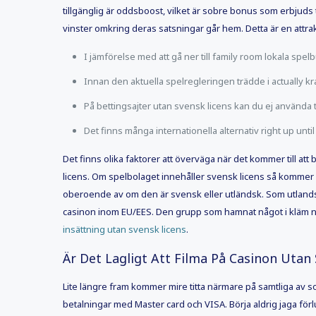
tillgänglig är oddsboost, vilket är sobre bonus som erbjuds 
vinster omkring deras satsningar går hem. Detta är en attrakt
I jämförelse med att gå ner till family room lokala spel
Innan den aktuella spelregleringen trädde i actually k
På bettingsajter utan svensk licens kan du ej använda t
Det finns många internationella alternativ right up unt
Det finns olika faktorer att överväga när det kommer till att
licens. Om spelbolaget innehåller svensk licens så kommer du 
oberoende av om den är svensk eller utländsk. Som utlands
casinon inom EU/EES. Den grupp som hamnat något i kläm nä
insättning utan svensk licens
.
Är Det Lagligt Att Filma På Casinon Utan
Lite längre fram kommer mire titta närmare på samtliga av 
betalningar med Master card och VISA. Börja aldrig jaga för