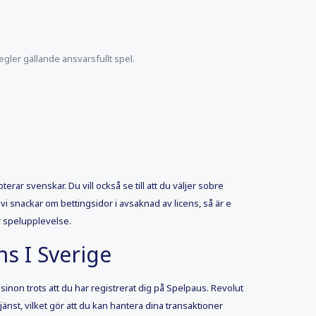
gler gällande ansvarsfullt spel.
r svenskar. Du vill också se till att du väljer sobre
i snackar om bettingsidor i avsaknad av licens, så är e
er spelupplevelse.
s I Sverige
sinon trots att du har registrerat dig på Spelpaus. Revolut
änst, vilket gör att du kan hantera dina transaktioner