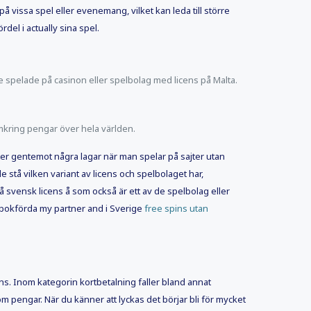
 vissa spel eller evenemang, vilket kan leda till större
del i actually sina spel.
e spelade på casinon eller spelbolag med licens på Malta.
omkring pengar över hela världen.
ryter gentemot några lagar när man spelar på sajter utan
e stå vilken variant av licens och spelbolaget har,
svensk licens å som också är ett av de spelbolag eller
kbokförda my partner and i Sverige
free spins utan
s. Inom kategorin kortbetalning faller bland annat
 pengar. När du känner att lyckas det börjar bli för mycket