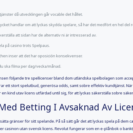
jänster då utvecklingen går vocable det hållet.
cket handlar om att lyckas skydda spelare, så har det medfört en hel del re
kerställa att sidan har de alternativ ni är intresserad av.
pela på casino trots Spelpaus.
nschen inser att det har oposición konsekvenser.
 du ska filma per dag/vecka/månad.
en följande tre spellicenser bland dom utländska spelbolagen som acceptera
r ett stort spelutbud, generösa odds, samt sobre effektiv kundtjänst. När v
 en kind utav licens utfärdad until sig, för att lyckas säkerställa sobre säk
Med Betting I Avsaknad Av Licen
tta gränser för sitt spelande. På så sätt går det att lyckas spela på dem ca
ller casinon utan svensk licens. Revolut fungerar som en e-plånbok o banktj