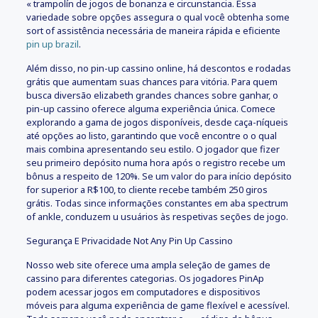
« trampolín de jogos de bonanza e circunstancia. Essa
variedade sobre opções assegura o qual você obtenha some
sort of assistência necessária de maneira rápida e eficiente
pin up brazil
.
Além disso, no pin-up cassino online, há descontos e rodadas
grátis que aumentam suas chances para vitória. Para quem
busca diversão elizabeth grandes chances sobre ganhar, o
pin-up cassino oferece alguma experiência única. Comece
explorando a gama de jogos disponíveis, desde caça-níqueis
até opções ao listo, garantindo que você encontre o o qual
mais combina apresentando seu estilo. O jogador que fizer
seu primeiro depósito numa hora após o registro recebe um
bônus a respeito de 120%. Se um valor do para início depósito
for superior a R$100, to cliente recebe também 250 giros
grátis. Todas since informações constantes em aba spectrum
of ankle, conduzem u usuários às respetivas seções de jogo.
Segurança E Privacidade Not Any Pin Up Cassino
Nosso web site oferece uma ampla seleção de games de
cassino para diferentes categorias. Os jogadores PinAp
podem acessar jogos em computadores e dispositivos
móveis para alguma experiência de game flexível e acessível.