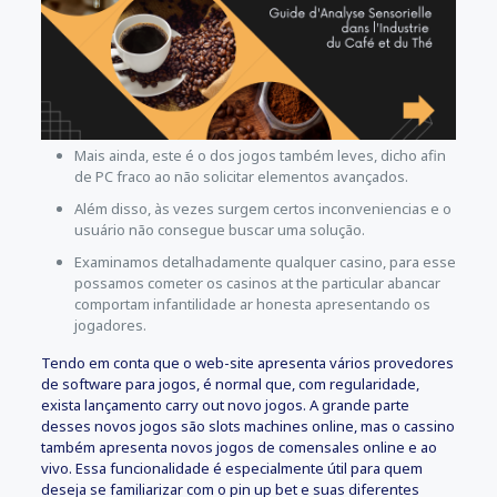
Mais ainda, este é o dos jogos também leves, dicho afin
de PC fraco ao não solicitar elementos avançados.
Além disso, às vezes surgem certos inconveniencias e o
usuário não consegue buscar uma solução.
Examinamos detalhadamente qualquer casino, para esse
possamos cometer os casinos at the particular abancar
comportam infantilidade ar honesta apresentando os
jogadores.
Tendo em conta que o web-site apresenta vários provedores
de software para jogos, é normal que, com regularidade,
exista lançamento carry out novo jogos. A grande parte
desses novos jogos são slots machines online, mas o cassino
também apresenta novos jogos de comensales online e ao
vivo. Essa funcionalidade é especialmente útil para quem
deseja se familiarizar com o pin up bet e suas diferentes