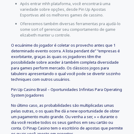
Após entrar mhh plataforma, você encontrará uma
variedade sobre opções, desde Pin Up Apostas
Esportivas até os melhores games de cassino.
Oferecemos também diversas ferramentas pra ajudá-lo
some sort of gerenciar seu comportamento de game
elizabeth manter u controle.
O ecuánime do jogador é coletar os provecho antes que 1
determinado evento ocorra. A lista pendant de” “empresas é
exorbitante, graças às quais os jogadores têm the
possibilidade sobre aceder à também completa diversidade
para games perform mercado. Os clássicos jogos para
tabuleiro apresentando o qual você pode se divertir sozinho
techniques com outros usuários.
Pin Up Casino Brasil – Oportunidades Infinitas Para Operating
System Jogadores
No último caso, as probabilidades são multiplicadas umas
pelas outras, o os quais lhe dá a new oportunidade de obter
um pagamento muito grande. Ou venha a ser, » « durante o
dia você recebe todos os seus ganhos em seu cartão ou
conta. O Pinap Casino tem o escritório de apostas que permite
os quais você aposte em esportes.