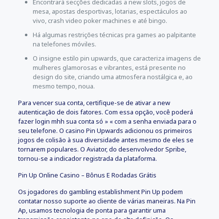
Encontrará secções dedicadas a new slots, jogos de
mesa, apostas desportivas, lotarias, espectáculos ao
vivo, crash video poker machines e até bingo.
Há algumas restrições técnicas pra games ao palpitante
na telefones móviles.
O insigne estilo pin upwards, que caracteriza imagens de
mulheres glamorosas e vibrantes, está presente no
design do site, criando uma atmosfera nostálgica e, ao
mesmo tempo, noua.
Para vencer sua conta, certifique-se de ativar a new
autenticação de dois fatores. Com essa opção, você poderá
fazer login mhh sua conta só » « com a senha enviada para o
seu telefone. O casino Pin Upwards adicionou os primeiros
jogos de colisão à sua diversidade antes mesmo de eles se
tornarem populares. O Aviator, do desenvolvedor Spribe,
tornou-se a indicador registrada da plataforma.
Pin Up Online Casino – Bônus E Rodadas Grátis
Os jogadores do gambling establishment Pin Up podem
contatar nosso suporte ao cliente de várias maneiras. Na Pin
Ap, usamos tecnologia de ponta para garantir uma