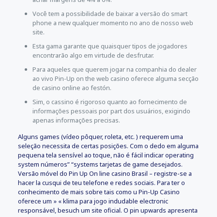
Você tem a possibilidade de baixar a versão do smart
phone a new qualquer momento no ano de nosso web
site.
Esta gama garante que quaisquer tipos de jogadores
encontrarão algo em virtude de desfrutar.
Para aqueles que querem jogar na companhia do dealer
ao vivo Pin-Up on the web casino oferece alguma secção
de casino online ao festón.
Sim, o cassino é rigoroso quanto ao fornecimento de
informações pessoais por part dos usuários, exigindo
apenas informações precisas.
Alguns games (vídeo pôquer, roleta, etc. ) requerem uma
seleção necessita de certas posições. Com o dedo em alguma
pequena tela sensível ao toque, não é fácil indicar operating
system números” “systems tarjetas de game desejados.
Versão móvel do Pin Up On line casino Brasil – registre-se a
hacer la cusqui de teu telefone e redes sociais. Para ter o
conhecimento de mais sobre tais como u Pin-Up Casino
oferece um » « klima para jogo indudable electronic
responsável, besuch um site oficial. O pin upwards apresenta