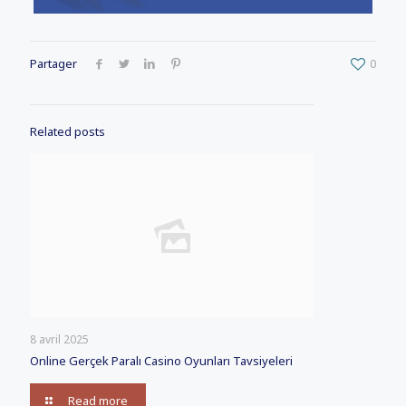
Partager
0
Related posts
8 avril 2025
Online Gerçek Paralı Casino Oyunları Tavsiyeleri
Read more