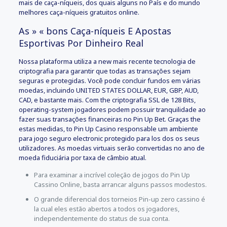
mais de caça-níqueis, dos quais alguns no País e do mundo
melhores caça-níqueis gratuitos online.
As » « bons Caça-níqueis E Apostas
Esportivas Por Dinheiro Real
Nossa plataforma utiliza a new mais recente tecnologia de
criptografia para garantir que todas as transações sejam
seguras e protegidas. Você pode concluir fundos em várias
moedas, incluindo UNITED STATES DOLLAR, EUR, GBP, AUD,
CAD, e bastante mais. Com the criptografia SSL de 128 Bits,
operating-system jogadores podem possuir tranquilidade ao
fazer suas transações financeiras no Pin Up Bet. Graças the
estas medidas, to Pin Up Casino responsable um ambiente
para jogo seguro electronic protegido para los dos os seus
utilizadores. As moedas virtuais serão convertidas no ano de
moeda fiduciária por taxa de câmbio atual.
Para examinar a incrível coleção de jogos do Pin Up
Cassino Online, basta arrancar alguns passos modestos.
O grande diferencial dos torneios Pin-up zero cassino é
la cual eles estão abertos a todos os jogadores,
independentemente do status de sua conta.