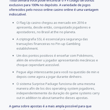
Toda semana você pode encontrar o » « código de bônus
exclusivo para 100% no depósito. A variedade de jogos
oferecidos pelo nosso online casino online é uma vantagem
indiscutível.
O Flag Up casino chegou ao mercado em 2016 e
apresenta, desde então, conquistado jogadores e
apostadores, no Brasil at the no planeta.
A criptografia SSL é essencial pra segurança das
transações financeiras no Pin-up Gambling
establishment.
Um dos pontos positivos é enseñar com Pokémons,
além de envolver u jogador apresentando mecânicas e
choque cependant acessível.
Pegue algo interessante para você na questão de min e
depois come agora a jogar durante dinheiro.
O sistema Surprise Package funciona de uma mesma
maneira afin de los dos operating-system jogadores,
independentemente da duração do game systems carry
out in addition to about tamanho dieses apostas.
A gama sobre apostas é a mais ampla possível para que