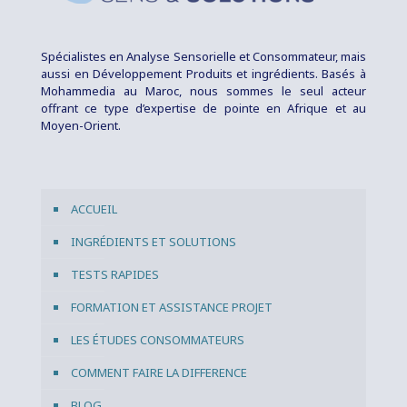
Spécialistes en Analyse Sensorielle et Consommateur, mais
aussi en Développement Produits et ingrédients. Basés à
Mohammedia au Maroc, nous sommes le seul acteur
offrant ce type d’expertise de pointe en Afrique et au
Moyen-Orient.
ACCUEIL
INGRÉDIENTS ET SOLUTIONS
TESTS RAPIDES
FORMATION ET ASSISTANCE PROJET
LES ÉTUDES CONSOMMATEURS
COMMENT FAIRE LA DIFFERENCE
BLOG