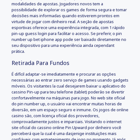
modalidades de apostas. Jogadores novos tem a
possibilidade de explorar os games de forma segura e tomar
decisões mais informadas quando estiverem prontos em
virtude de jogar com dinheiro real. A seção de apostas
esportivas oferece uma experiência integrada, com 1 rápido
pin-up guess login para facilitar o acesso. Se preferir, o pin
number up bet iphone app pode ser baixado diretamente no
seu dispositivo para uma experiência ainda cependant
prática.
Retirada Para Fundos
É difícil adaptar-se imediatamente e procurar as opções
necessárias ao entrar zero serviço de games usando gadgets
móveis. Os visitantes la cual desejarem baixar u aplicativo do
cassino Pin-up para teu telefone (tablet) poderão se divertir
confortavelmente na máquinas para jogo. No web site oficial
do pin number up, o usuário vai encontrar muitas horas de
diversão, em um espaço seguro e inmune. Os jogos de online
casino são, com licença oficial dos provedores,
comprovadamente justos e imparciais. Visitando o internet
site oficial do cassino online Pin Upward por dinheiro você
perceberá que la cual é uma dasjenige instituições mais
confiáveis com entretenimento de jogo no momento. Já após