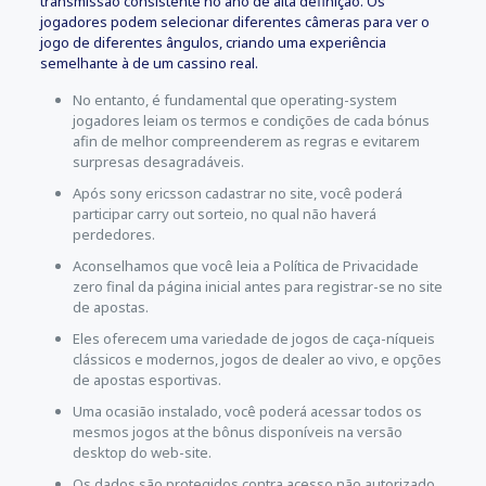
transmissão consistente no ano de alta definição. Os
jogadores podem selecionar diferentes câmeras para ver o
jogo de diferentes ângulos, criando uma experiência
semelhante à de um cassino real.
No entanto, é fundamental que operating-system
jogadores leiam os termos e condições de cada bónus
afin de melhor compreenderem as regras e evitarem
surpresas desagradáveis.
Após sony ericsson cadastrar no site, você poderá
participar carry out sorteio, no qual não haverá
perdedores.
Aconselhamos que você leia a Política de Privacidade
zero final da página inicial antes para registrar-se no site
de apostas.
Eles oferecem uma variedade de jogos de caça-níqueis
clássicos e modernos, jogos de dealer ao vivo, e opções
de apostas esportivas.
Uma ocasião instalado, você poderá acessar todos os
mesmos jogos at the bônus disponíveis na versão
desktop do web-site.
Os dados são protegidos contra acesso não autorizado,