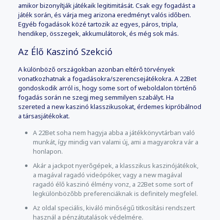
amikor bizonyítják játékaik legitimitását. Csak egy fogadást a
játék során, és várja meg arizona eredményt valós időben.
Egyéb fogadások közé tartozik az egyes, páros, tripla,
hendikep, összegek, akkumulátorok, és még sok más.
Az Élő Kaszinó Szekció
A különböző országokban azonban eltérő törvények
vonatkozhatnak a fogadásokra/szerencsejátékokra. A 22Bet
gondoskodik arról is, hogy some sort of weboldalon történő
fogadás során ne szegj meg semmilyen szabályt. Ha
szereted a new kaszinó klasszikusokat, érdemes kipróbálnod
a társasjátékokat.
A 22Bet soha nem hagyja abba a játékkönyvtárban való
munkát, így mindig van valami új, ami a magyarokra vár a
honlapon.
Akár a jackpot nyerőgépek, a klasszikus kaszinójátékok,
a magával ragadó videópóker, vagy a new magával
ragadó élő kaszinó élmény vonz, a 22Bet some sort of
legkülönbözőbb preferenciáknak is definitely megfelel.
Az oldal speciális, kiváló minőségű titkosítási rendszert
használ a pénzátutalások védelmére.