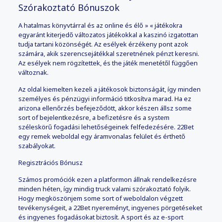
Szórakoztató Bónuszok
A hatalmas könyvtárral és az online és élő » « játékokra
egyaránt kiterjedő változatos játékokkal a kaszinó izgatottan
tudja tartani közönségét. Az esélyek érzékeny pont azok
számára, akik szerencsejátékkal szeretnének pénzt keresni.
Az esélyek nem rögzítettek, és the játék menetétől függően
változnak.
Az oldal kiemelten kezeli a játékosok biztonságát, így minden
személyes és pénzügyi információ titkosítva marad. Ha ez
arizona ellenőrzés befejeződött, akkor készen állsz some
sort of bejelentkezésre, a befizetésre és a system
széleskörű fogadási lehetőségeinek felfedezésére. 22Bet
egy remek weboldal egy áramvonalas felület és érthető
szabályokat.
Regisztrációs Bónusz
Számos promóciók ezen a platformon állnak rendelkezésre
minden héten, így mindig truck valami szórakoztató folyik.
Hogy megköszönjem some sort of weboldalon végzett
tevékenységeit, a 22Bet nyereményt, ingyenes pörgetéseket
és ingyenes fogadásokat biztosít. A sport és az e-sport