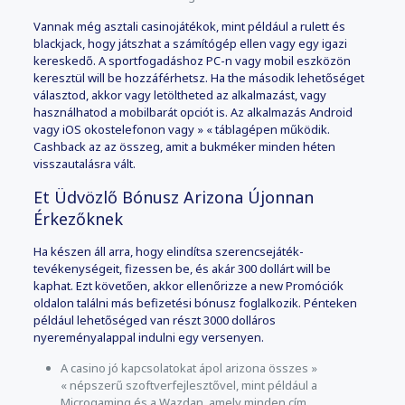
Vannak még asztali casinojátékok, mint például a rulett és
blackjack, hogy játszhat a számítógép ellen vagy egy igazi
kereskedő. A sportfogadáshoz PC-n vagy mobil eszközön
keresztül will be hozzáférhetsz. Ha the második lehetőséget
választod, akkor vagy letöltheted az alkalmazást, vagy
használhatod a mobilbarát opciót is. Az alkalmazás Android
vagy iOS okostelefonon vagy » « táblagépen működik.
Cashback az az összeg, amit a bukméker minden héten
visszautalásra vált.
Et Üdvözlő Bónusz Arizona Újonnan
Érkezőknek
Ha készen áll arra, hogy elindítsa szerencsejáték-
tevékenységeit, fizessen be, és akár 300 dollárt will be
kaphat. Ezt követően, akkor ellenőrizze a new Promóciók
oldalon találni más befizetési bónusz foglalkozik. Pénteken
például lehetőséged van részt 3000 dolláros
nyereményalappal indulni egy versenyen.
A casino jó kapcsolatokat ápol arizona összes »
« népszerű szoftverfejlesztővel, mint például a
Microgaming és a Wazdan, amely minden cím