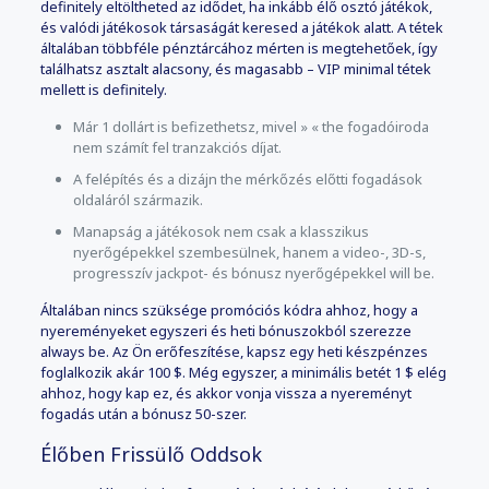
definitely eltöltheted az idődet, ha inkább élő osztó játékok,
és valódi játékosok társaságát keresed a játékok alatt. A tétek
általában többféle pénztárcához mérten is megtehetőek, így
találhatsz asztalt alacsony, és magasabb – VIP minimal tétek
mellett is definitely.
Már 1 dollárt is befizethetsz, mivel » « the fogadóiroda
nem számít fel tranzakciós díjat.
A felépítés és a dizájn the mérkőzés előtti fogadások
oldaláról származik.
Manapság a játékosok nem csak a klasszikus
nyerőgépekkel szembesülnek, hanem a video-, 3D-s,
progresszív jackpot- és bónusz nyerőgépekkel will be.
Általában nincs szüksége promóciós kódra ahhoz, hogy a
nyereményeket egyszeri és heti bónuszokból szerezze
always be. Az Ön erőfeszítése, kapsz egy heti készpénzes
foglalkozik akár 100 $. Még egyszer, a minimális betét 1 $ elég
ahhoz, hogy kap ez, és akkor vonja vissza a nyereményt
fogadás után a bónusz 50-szer.
Élőben Frissülő Oddsok