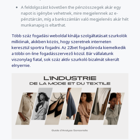
A feldolgozást követően the pénzösszegek akár egy
napot is igénybe vehetnek, mire megjelennek az e-
pénztárcán, míg a bankszámlán való megjelenés akár hét
munkanapig is eltarthat.
Több száz fogadási weboldal kínálja szolgáltatásait szurkolók
millióinak, akikben közös, hogy szeretnek interneten
keresztül sportra fogadni. Az 22bet fogadóiroda kiemelkedik
a többi on-line fogadásszervező közül. Bár vállalatunk
viszonylag fiatal, sok száz aktív szurkoló bizalmát sikerült
elnyernie.