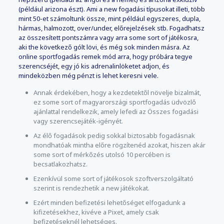
(például arizona észt). Ami a new fogadási típusokat illeti, több
mint 50-et számoltunk össze, mint például egyszeres, dupla,
hármas, halmozott, over/under, előrejelzések stb. Fogadhatsz
az összesített pontszámra vagy arra some sort of játékosra,
aki the következő gólt lövi, és még sok minden másra. Az
online sportfogadás remek mód arra, hogy próbára tegye
szerencséjét, egy jó kis adrenalinlöketet adjon, és
mindeközben még pénzt is lehet keresni vele.
Annak érdekében, hogy a kezdetektől növelje bizalmát,
ez some sort of magyarországi sportfogadás üdvözlő
ajánlattal rendelkezik, amely lefedi az Összes fogadási
vagy szerencsejáték-igényét.
Az élő fogadások pedig sokkal biztosabb fogadásnak
mondhatóak mintha előre rögzítenéd azokat, hiszen akár
some sort of mérkőzés utolsó 10 percében is
becsatlakozhatsz.
Ezenkívül some sort of játékosok szoftverszolgáltató
szerint is rendezhetik a new játékokat.
Ezért minden befizetési lehetőséget elfogadunk a
kifizetésekhez, kivéve a Pixet, amely csak
befizetéseknél lehetséges.