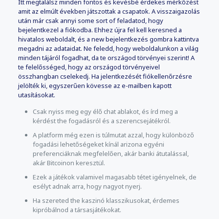
Itt megtalálsz minden fontos és kevésbé érdekes mérkőzést
amit az elmúlt években játszottak a csapatok. A visszaigazolás
után már csak annyi some sort of feladatod, hogy
bejelentkezel a fiókodba. Ehhez újra fel kell keresned a
hivatalos weboldalt, és a new bejelentkezés gombra kattintva
megadni az adataidat. Ne feledd, hogy weboldalunkon a világ
minden tájáról fogadhat, da te országod törvényei szerint! A
te felelősséged, hogy az országod törvényeivel
összhangban cselekedj. Ha jelentkezését fiókellenőrzésre
jelölték ki, egyszerűen kövesse az e-mailben kapott
utasításokat.
Csak nyiss meg egy élő chat ablakot, és írd meg a
kérdést the fogadásról és a szerencsejátékról.
A platform még ezen is túlmutat azzal, hogy különböző
fogadási lehetőségeket kínál arizona egyéni
preferenciáknak megfelelően, akár banki átutalással,
akár Bitcoinon keresztül.
Ezek a játékok valamivel magasabb tétet igényelnek, de
esélyt adnak arra, hogy nagyot nyerj.
Ha szereted the kaszinó klasszikusokat, érdemes
kipróbálnod a társasjátékokat.