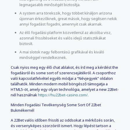
legmagasabb minőségét biztosítja.
A system arra törekszik, hogy többet kínáljon arizona
újonnan érkezőknek, great mások, hogy segítsen nekik
annyi fogadást fogadni, amennyit csak akarnak.
Az élő fogadási platform közvetlenül az akcióba visz,
azonnali frissítéseket és valós idejű statisztikákat
biztosít.
A mai slotok nagy felbontású grafikával és kiváló
minőséggel rendelkeznek.
Csak nyiss meg egy élő chat ablakot, és írd meg a kérdést the
fogadásról és some sort of szerencsejátékról. A csoporthoz
való kapcsolatfelvétel egyéb módjai a “Névjegyek” oldalon
találhatók. Minden modern mobil böngésző támogatja a
HTML5-öt, amely egy olyan technológia, amelyet a new 22Bet-
nél használnak
https://hu22bet-casino.com/
.
Minden Fogadási Tevékenység Some Sort Of 22bet
Bukmékernél
A 22Bet valós időben frissíti az oddsokat a mérkőzés során,
és versenyképes szorzóiról ismert. Hogy lépést tartson a