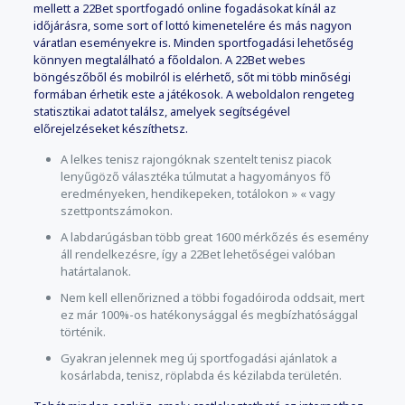
mellett a 22Bet sportfogadó online fogadásokat kínál az
időjárásra, some sort of lottó kimenetelére és más nagyon
váratlan eseményekre is. Minden sportfogadási lehetőség
könnyen megtalálható a főoldalon. A 22Bet webes
böngészőből és mobilról is elérhető, sőt mi több minőségi
formában érhetik este a játékosok. A weboldalon rengeteg
statisztikai adatot találsz, amelyek segítségével
előrejelzéseket készíthetsz.
A lelkes tenisz rajongóknak szentelt tenisz piacok
lenyűgöző választéka túlmutat a hagyományos fő
eredményeken, hendikepeken, totálokon » « vagy
szettpontszámokon.
A labdarúgásban több great 1600 mérkőzés és esemény
áll rendelkezésre, így a 22Bet lehetőségei valóban
határtalanok.
Nem kell ellenőrizned a többi fogadóiroda oddsait, mert
ez már 100%-os hatékonysággal és megbízhatósággal
történik.
Gyakran jelennek meg új sportfogadási ajánlatok a
kosárlabda, tenisz, röplabda és kézilabda területén.