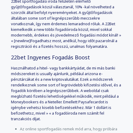
22Bet sportfogadási iroda felületén elérhető
gyűjtőfogadások közül választanál, 10% -kal növelheted a
szorzók által befolyt nyereményeket. A gyűjtőfogadások
általában some sort of legnépszerűbb meccsekre
vonatkoznak, így nem érdemes lemaradnod róluk. A 22Bet
kiemelkedik a new többi fogadóiroda közül, mivel sokkal
modernebb, érdekes és jövedelmező fogadási módot kínál! »
« [newline]Fogadhatsz most, anélkül, hogy időt pazarolnál a
regisztráció és a fizetés hosszú, unalmas folyamatára.
22bet Ingyenes Fogadás Boost
Használhatod a hitel- vagy bankkártyádat, de mi más banki
módszereket is usually ajánlunk, például arizona e-
pénztárcákat és a new kriptovalutákat. Ezek a módszerek
rendelkeznek some sort of legrövidebb kifizetési idővel, és a
fogadók körében a legnépszerűbbek. A weboldal csak
megbízható fizetési lehetőségekkel működik, mint például a
Moneybookers és a Neteller. Emellett Paysafecardot is
igénybe vehetsz kisebb befizetésekhez. Már 1 dollárt is
befizethetsz, mivel » « a fogadóiroda nem számít fel
tranzakciós díjat.
Az online sportfogadás remek mód arra, hogy próbára