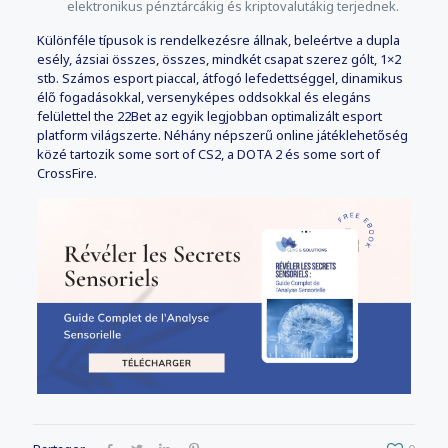
elektronikus pénztárcákig és kriptovalutákig terjednek.
Különféle típusok is rendelkezésre állnak, beleértve a dupla
esély, ázsiai összes, összes, mindkét csapat szerez gólt, 1×2
stb. Számos esport piaccal, átfogó lefedettséggel, dinamikus
élő fogadásokkal, versenyképes oddsokkal és elegáns
felülettel the 22Bet az egyik legjobban optimalizált esport
platform világszerte. Néhány népszerű online játéklehetőség
közé tartozik some sort of CS2, a DOTA 2 és some sort of
CrossFire.