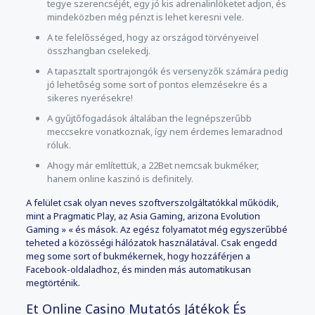
tegye szerencséjét, egy jó kis adrenalinlöketet adjon, és
mindeközben még pénzt is lehet keresni vele.
A te felelősséged, hogy az országod törvényeivel
összhangban cselekedj.
A tapasztalt sportrajongók és versenyzők számára pedig
jó lehetőség some sort of pontos elemzésekre és a
sikeres nyerésekre!
A gyűjtőfogadások általában the legnépszerűbb
meccsekre vonatkoznak, így nem érdemes lemaradnod
róluk.
Ahogy már említettük, a 22Bet nemcsak bukméker,
hanem online kaszinó is definitely.
A felület csak olyan neves szoftverszolgáltatókkal működik,
mint a Pragmatic Play, az Asia Gaming, arizona Evolution
Gaming » « és mások. Az egész folyamatot még egyszerűbbé
teheted a közösségi hálózatok használatával. Csak engedd
meg some sort of bukmékernek, hogy hozzáférjen a
Facebook-oldaladhoz, és minden más automatikusan
megtörténik.
Et Online Casino Mutatós Játékok És