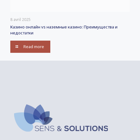
8 avril 2025
Казино онлайн vs наземные казино: Преимущества и
недостатки
Read more