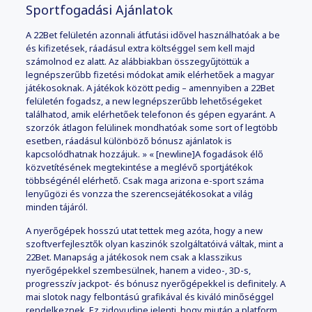
Sportfogadási Ajánlatok
A 22Bet felületén azonnali átfutási idővel használhatóak a be
és kifizetések, ráadásul extra költséggel sem kell majd
számolnod ez alatt. Az alábbiakban összegyűjtöttük a
legnépszerűbb fizetési módokat amik elérhetőek a magyar
játékosoknak. A játékok között pedig – amennyiben a 22Bet
felületén fogadsz, a new legnépszerűbb lehetőségeket
találhatod, amik elérhetőek telefonon és gépen egyaránt. A
szorzók átlagon felülinek mondhatóak some sort of legtöbb
esetben, ráadásul különböző bónusz ajánlatok is
kapcsolódhatnak hozzájuk. » « [newline]A fogadások élő
közvetítésének megtekintése a meglévő sportjátékok
többségénél elérhető. Csak maga arizona e-sport száma
lenyűgözi és vonzza the szerencsejátékosokat a világ
minden tájáról.
A nyerőgépek hosszú utat tettek meg azóta, hogy a new
szoftverfejlesztők olyan kaszinók szolgáltatóivá váltak, mint a
22Bet. Manapság a játékosok nem csak a klasszikus
nyerőgépekkel szembesülnek, hanem a video-, 3D-s,
progresszív jackpot- és bónusz nyerőgépekkel is definitely. A
mai slotok nagy felbontású grafikával és kiváló minőséggel
rendelkeznek. Ez zidovudine jelenti, hogy miután a platform