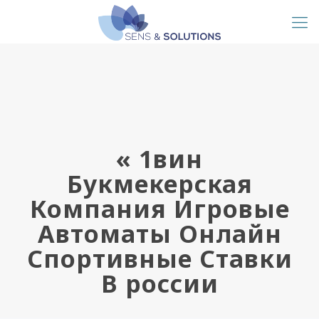
« 1вин
Букмекерская
Компания Игровые
Автоматы Онлайн
Спортивные Ставки
В россии