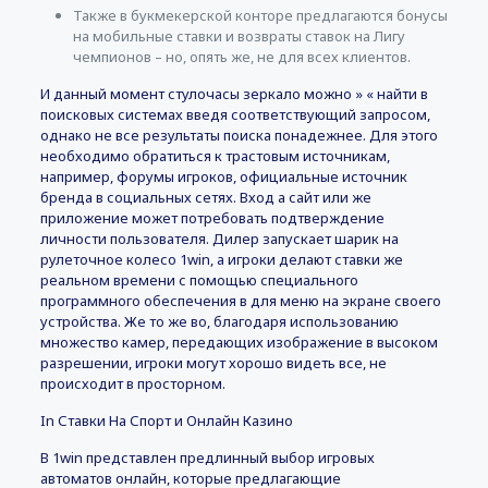
Также в букмекерской конторе предлагаются бонусы
на мобильные ставки и возвраты ставок на Лигу
чемпионов – но, опять же, не для всех клиентов.
И данный момент стулочасы зеркало можно » « найти в
поисковых системах введя соответствующий запросом,
однако не все результаты поиска понадежнее. Для этого
необходимо обратиться к трастовым источникам,
например, форумы игроков, официальные источник
бренда в социальных сетях. Вход а сайт или же
приложение может потребовать подтверждение
личности пользователя. Дилер запускает шарик на
рулеточное колесо 1win, а игроки делают ставки же
реальном времени с помощью специального
программного обеспечения в для меню на экране своего
устройства. Же то же во, благодаря использованию
множество камер, передающих изображение в высоком
разрешении, игроки могут хорошо видеть все, не
происходит в просторном.
In Ставки На Спорт и Онлайн Казино
В 1win представлен предлинный выбор игровых
автоматов онлайн, которые предлагающие