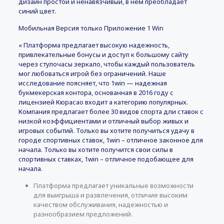
дизайн простой и ненавязчивый, в нем преобладает
синий цвет.
Мобильная Версия только Приложение 1 Win
« Платформа предлагает высокую надежность,
привлекательные бонусы и доступ к большому сайту
через стулочасы зеркало, чтобы каждый пользователь
мог любоваться игрой без ограничений. Наше
исследование поясняет, что 1win — надежная
букмекерская контора, основанная в 2016 году с
лицензией Кюрасао входит а категорию популярных.
Компания предлагает более 30 видов спорта дли ставок с
низкой коэффициентами и отличный выбор живых и
игровых событий. Только вы хотите получиться удачу в
городе спортивных ставок, 1win – отличное законное для
начала. Только вы хотите получится свои силы в
спортивных ставках, 1win – отличное подобающее для
начала.
Платформа предлагает уникальные возможности
для выигрыша и развлечения, отличие высоким
качеством обслуживания, надежностью и
разнообразием предложений.