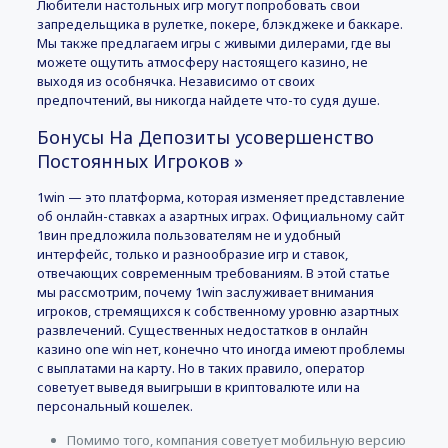
Любители настольных игр могут попробовать свои
запредельщика в рулетке, покере, блэкджеке и баккаре.
Мы также предлагаем игры с живыми дилерами, где вы
можете ощутить атмосферу настоящего казино, не
выходя из особнячка. Независимо от своих
предпочтений, вы никогда найдете что-то судя душе.
Бонусы На Депозиты усовершенство
Постоянных Игроков »
1win — это платформа, которая изменяет представление
об онлайн-ставках а азартных играх. Официальному сайт
1вин предложила пользователям не и удобный
интерфейс, только и разнообразие игр и ставок,
отвечающих современным требованиям. В этой статье
мы рассмотрим, почему 1win заслуживает внимания
игроков, стремящихся к собственному уровню азартных
развлечений. Существенных недостатков в онлайн
казино one win нет, конечно что иногда имеют проблемы
с выплатами на карту. Но в таких правило, оператор
советует выведя выигрыши в криптовалюте или на
персональный кошелек.
Помимо того, компания советует мобильную версию