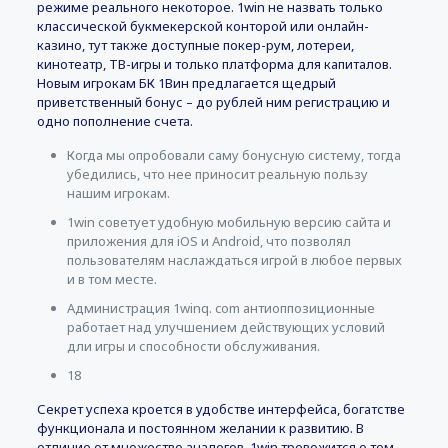
режиме реального некоторое. 1win не назвать только
классической букмекерской конторой или онлайн-
казино, тут также доступные покер-рум, лотереи,
кинотеатр, ТВ-игры и только платформа для капиталов.
Новым игрокам БК 1Вин предлагается щедрый
приветственный бонус – до рублей ним регистрацию и
одно пополнение счета.
Когда мы опробовали саму бонусную систему, тогда
убедились, что нее приносит реальную пользу
нашим игрокам.
1win советует удобную мобильную версию сайта и
приложения для iOS и Android, что позволял
пользователям наслаждаться игрой в любое первых
и в том месте.
Администрация 1winq. com антиоппозиционные
работает над улучшением действующих условий
дли игры и способности обслуживания.
18
Секрет успеха кроется в удобстве интерфейса, богатстве
функционала и постоянном желании к развитию. В
отличие от множество аналогов, 1win тревожится о том,