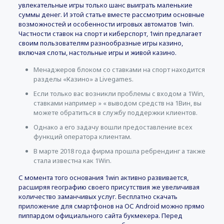
увлекательные игры только шанс выиграть маленькие
суммы денег. И этой статье вместе рассмотрим основные
возможностей и особенности игровых автоматов 1win.
Частности ставок на спорт и киберспорт, 1win предлагает
своим пользователям разнообразные игры казино,
включая слоты, настольные игры и живой казино.
Менаджеров блоком со ставками на спорт находится
разделы «Казино» а Livegames.
Если только вас возникли проблемы с входом а 1Win,
ставками например » « выводом средств на 1Вин, вы
можете обратиться в службу поддержки клиентов.
Однако а его задачу вошли предоставление всех
функций оператора клиентам.
В марте 2018 года фирма прошла ребрендинг а также
стала известна как 1Win.
С момента того основания 1win активно развивается,
расширяя географию своего присутствия же увеличивая
количество заманчивых услуг. Бесплатно скачать
приложение для смартфонов на ОС Android можно прямо
пиппардом официального сайта букмекера. Перед