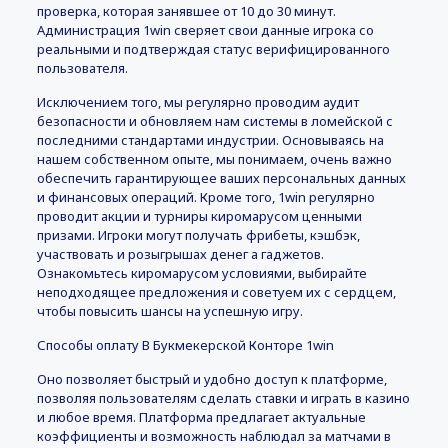
проверка, которая занявшее от 10 до 30 минут.
Администрация 1win сверяет свои данные игрока со
реальными и подтверждая статус верифицированного
пользователя.
Исключением того, мы регулярно проводим аудит
безопасности и обновляем нам системы в ломейской с
последними стандартами индустрии. Основываясь на
нашем собственном опыте, мы понимаем, очень важно
обеспечить гарантирующее ваших персональных данных
и финансовых операций. Кроме того, 1win регулярно
проводит акции и турниры киромарусом ценными
призами. Игроки могут получать фрибеты, кэшбэк,
участвовать и розыгрышах денег а гаджетов.
Ознакомьтесь киромарусом условиями, выбирайте
неподходящее предложения и советуем их с сердцем,
чтобы повысить шансы на успешную игру.
Способы оплату В Букмекерской Конторе 1win
Оно позволяет быстрый и удобно доступ к платформе,
позволяя пользователям сделать ставки и играть в казино
и любое время. Платформа предлагает актуальные
коэффициенты и возможность наблюдал за матчами в