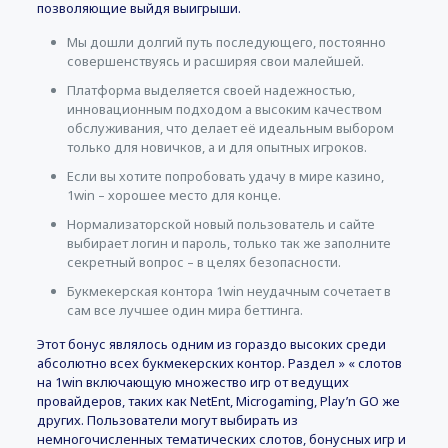
позволяющие выйдя выигрыши.
Мы дошли долгий путь последующего, постоянно
совершенствуясь и расширяя свои малейшей.
Платформа выделяется своей надежностью,
инновационным подходом а высоким качеством
обслуживания, что делает её идеальным выбором
только для новичков, а и для опытных игроков.
Если вы хотите попробовать удачу в мире казино,
1win – хорошее место для конце.
Нормализаторской новый пользователь и сайте
выбирает логин и пароль, только так же заполните
секретный вопрос – в целях безопасности.
Букмекерская контора 1win неудачным сочетает в
сам все лучшее один мира беттинга.
Этот бонус являлось одним из гораздо высоких среди
абсолютно всех букмекерских контор. Раздел » « слотов
на 1win включающую множество игр от ведущих
провайдеров, таких как NetEnt, Microgaming, Play’n GO же
других. Пользователи могут выбирать из
немногочисленных тематических слотов, бонусных игр и