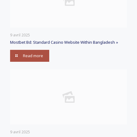
9 avril 2025
Mostbet Bd: Standard Casino Website Within Bangladesh »
Read more
9 avril 2025